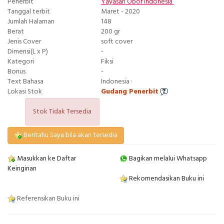
Penerbit
Yayasan Obor Indonesia
Tanggal terbit
Maret - 2020
Jumlah Halaman
148
Berat
200 gr
Jenis Cover
soft cover
Dimensi(L x P)
-
Kategori
Fiksi
Bonus
-
Text Bahasa
Indonesia ·
Lokasi Stok
Gudang Penerbit
Stok Tidak Tersedia
Beritahu Saya bila akan tersedia
Masukkan ke Daftar
Bagikan melalui Whatsapp
Keinginan
Rekomendasikan Buku ini
Referensikan Buku ini