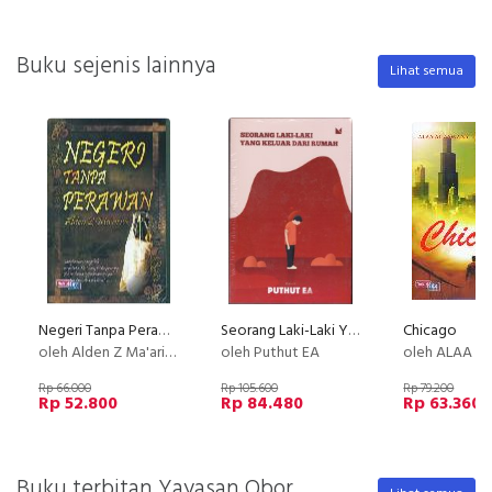
Buku sejenis lainnya
Lihat semua
Negeri Tanpa Perawan
Seorang Laki-Laki Yang Keluar Dari Rumah (New Cover)
Chicago
oleh Alden Z Ma'arive
oleh Puthut EA
oleh ALAA 
Rp 66.000
Rp 105.600
Rp 79.200
Rp 52.800
Rp 84.480
Rp 63.360
Buku terbitan Yayasan Obor