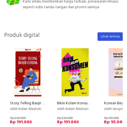
Kami selalu memberikan harga terbaik, penawaran khusus
seperti edisi tanda-tangan dan promo lainnya
Produk digital
Lihat semua
Story Telling Banjir Closing
Bikin Kolam Konsumen
oleh Indari Mastuti
oleh Indari Mastuti
oleh seoyoon 
Rp 238.800
Rp 238.800
Rp 118.800
Rp 191.040
Rp 191.040
Rp 95.040