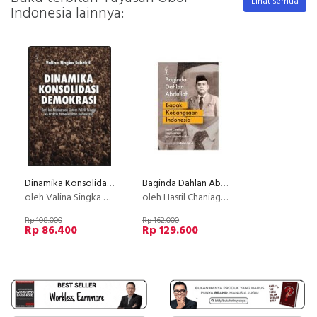
Lihat semua
Indonesia lainnya:
Dinamika Konsolidasi Demokrasi (Disc 50%)
Baginda Dahlan Abdullah - Bapak Kebangsaan Indonesia
oleh Valina Singka Subekti
oleh Hasril Chaniago, Nopriyasman, dan Iqbal Alan Abdullah
Rp 108.000
Rp 162.000
Rp 86.400
Rp 129.600