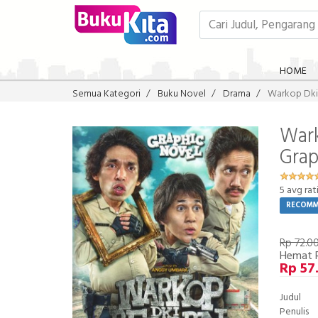
HOME
Semua Kategori
Buku Novel
Drama
Warkop Dki 
Wark
Grap
5
avg rat
RECOM
Rp 72.0
Hemat 
Rp 57
Judul
Penulis