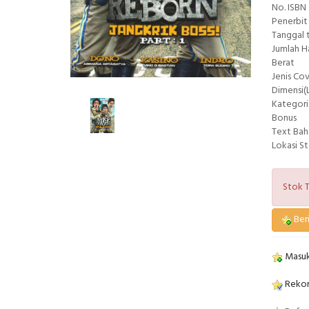
No. ISBN
Penerbit
Tanggal 
Jumlah 
Berat
Jenis Co
Dimensi(L
Kategori
Bonus
Text Bah
Lokasi S
Stok T
Beri
Masuk
Rekom