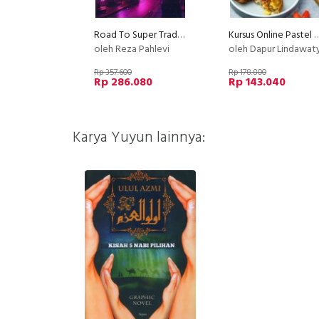
Road To Super Trader - Strategi Trading Terbukti Menghasilkan Profit
Kursus Online Pastel Sultan Dapu
oleh Reza Pahlevi
oleh Dapur Lindawat
Rp 357.600
Rp 178.800
Rp 286.080
Rp 143.040
Karya Yuyun lainnya: