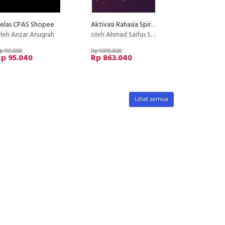
elas CPAS Shopee
Aktivasi Rahasia Spiritual Kunci Rezeki
leh Anzar Anugrah
oleh Ahmad Saifus Salam
p 118.800
Rp 1.078.800
Rp 95.040
Rp 863.040
Lihat semua