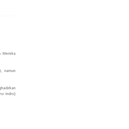
a. Mereka
t, namun
ghadirkan
no Indro)