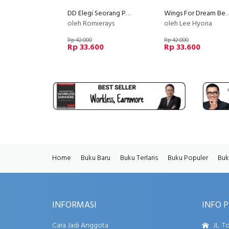
DD Elegi Seorang Penyanyi Dangdut
Wings For Dream Before Su
oleh Romierays
oleh Lee Hyona
Rp 42.000
Rp 42.000
Rp 33.600
Rp 33.600
Home
Buku Baru
Buku Terlaris
Buku Populer
Buk
INFORMASI
INFO 
Cara Jadi Anggota
JL. T