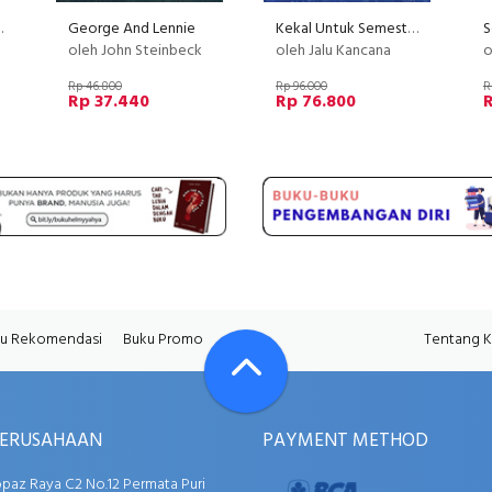
nshine Comes
George And Lennie
Kekal Untuk Semesta yang Semestinya Lestari
oleh John Steinbeck
oleh Jalu Kancana
o
Rp 46.800
Rp 96.000
R
Rp 37.440
Rp 76.800
R
u Rekomendasi
Buku Promo
Tentang 
PERUSAHAAN
PAYMENT METHOD
opaz Raya C2 No.12 Permata Puri