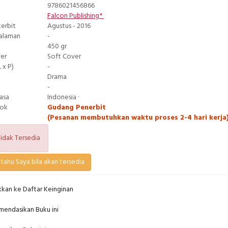
9786021456866
Falcon Publishing*
terbit
Agustus - 2016
Halaman
-
450 gr
ver
Soft Cover
 x P)
-
Drama
-
asa
Indonesia ·
tok
Gudang Penerbit
(Pesanan membutuhkan waktu proses 2-4 hari kerja
idak Tersedia
tahu Saya bila akan tersedia
kan ke Daftar Keinginan
endasikan Buku ini