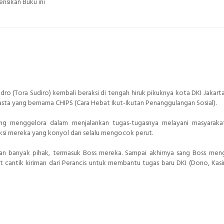
nsikan Buku ini
dro (Tora Sudiro) kembali beraksi di tengah hiruk pikuknya kota DKI Jakart
asta yang bernama CHIPS (Cara Hebat Ikut-Ikutan Penanggulangan Sosial).
ng menggelora dalam menjalankan tugas-tugasnya melayani masyaraka
aksi mereka yang konyol dan selalu mengocok perut.
an banyak pihak, termasuk Boss mereka. Sampai akhirnya sang Boss men
t cantik kiriman dari Perancis untuk membantu tugas baru DKI (Dono, Kasi