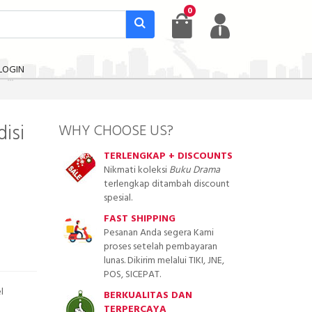
0
LOGIN
disi
WHY CHOOSE US?
TERLENGKAP + DISCOUNTS
Nikmati koleksi
Buku Drama
terlengkap ditambah discount
spesial.
FAST SHIPPING
Pesanan Anda segera Kami
proses setelah pembayaran
lunas. Dikirim melalui TIKI, JNE,
POS, SICEPAT.
l
BERKUALITAS DAN
TERPERCAYA