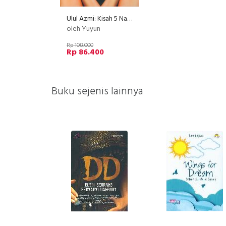
Ulul Azmi: Kisah 5 Nabi Pilihan - Graphic Novel
oleh Yuyun
Rp 108.000
Rp 86.400
Buku sejenis lainnya