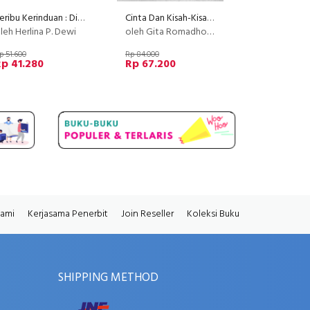
Seribu Kerinduan : Di sini aku duduk dan menunggu
Cinta Dan Kisah-Kisah Yang Sulit Selesai
leh Herlina P. Dewi
oleh Gita Romadhona
p 51.600
Rp 84.000
p 41.280
Rp 67.200
Kami
Kerjasama Penerbit
Join Reseller
Koleksi Buku
SHIPPING METHOD