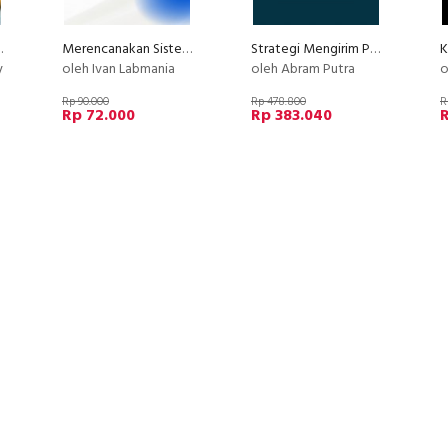
r Lindawaty PU
Merencanakan Sistem Mutu Analisis
Strategi Mengirim Proposal 100+ Job
K
y
oleh Ivan Labmania
oleh Abram Putra
o
Rp 90.000
Rp 478.800
R
Rp 72.000
Rp 383.040