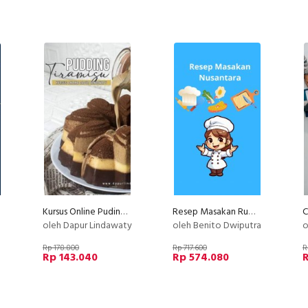
Kursus Online Puding Tiramisu Dapur Lindawaty PU
Resep Masakan Rumahan Anti Gagal Layak Jualan
e
oleh Dapur Lindawaty
oleh Benito Dwiputra
o
Rp 178.800
Rp 717.600
R
Rp 143.040
Rp 574.080
R