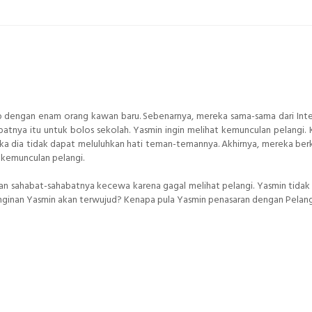
b dengan enam orang kawan baru. Sebenarnya, mereka sama-sama dari Inte
tnya itu untuk bolos sekolah. Yasmin ingin melihat kemunculan pelangi. 
ika dia tidak dapat meluluhkan hati teman-temannya. Akhirnya, mereka ber
 kemunculan pelangi.
an sahabat-sahabatnya kecewa karena gagal melihat pelangi. Yasmin tidak
einginan Yasmin akan terwujud? Kenapa pula Yasmin penasaran dengan Pelan