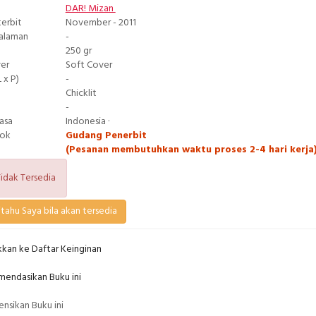
DAR! Mizan
terbit
November - 2011
Halaman
-
250 gr
ver
Soft Cover
 x P)
-
Chicklit
-
asa
Indonesia ·
tok
Gudang Penerbit
(Pesanan membutuhkan waktu proses 2-4 hari kerja
idak Tersedia
tahu Saya bila akan tersedia
kan ke Daftar Keinginan
endasikan Buku ini
nsikan Buku ini