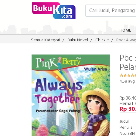
HOME
Semua Kategori
Buku Novel
Chicklit
Pbc : Alwa
Pbc 
Pela
4.58
avg 
Rp 38.4
Hemat 
Rp 30
Judul
Penulis
No. ISBN