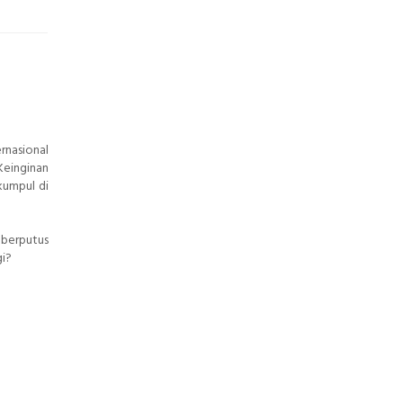
rnasional
Keinginan
kumpul di
 berputus
gi?