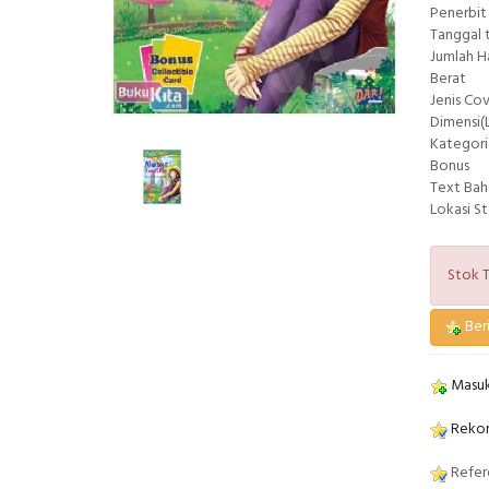
Penerbit
Tanggal 
Jumlah 
Berat
Jenis Co
Dimensi(L
Kategori
Bonus
Text Bah
Lokasi S
Stok T
Beri
Masuk
Rekom
Refere