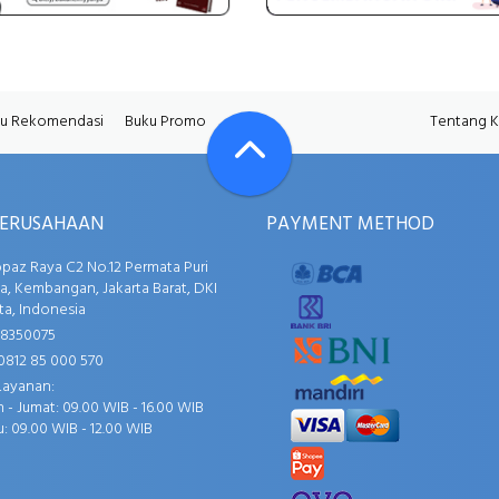
u Rekomendasi
Buku Promo
Tentang 
PERUSAHAAN
PAYMENT METHOD
opaz Raya C2 No.12 Permata Puri
, Kembangan, Jakarta Barat, DKI
ta, Indonesia
58350075
0812 85 000 570
Layanan:
 - Jumat: 09.00 WIB - 16.00 WIB
: 09.00 WIB - 12.00 WIB