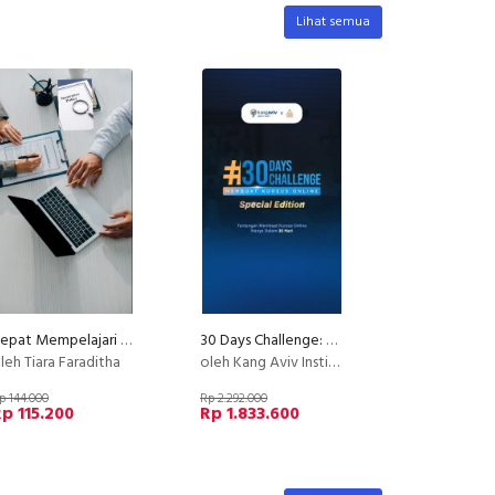
Lihat semua
Cepat Mempelajari Asuransi Sebelum Membeli
30 Days Challenge: Membuat Kursus Online
leh Tiara Faraditha
oleh Kang Aviv Institute
p 144.000
Rp 2.292.000
p 115.200
Rp 1.833.600