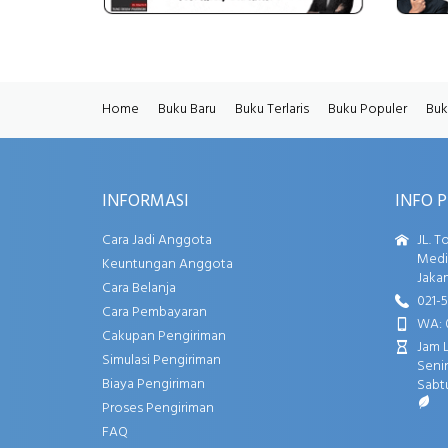
Home
Buku Baru
Buku Terlaris
Buku Populer
Buk
INFORMASI
INFO 
Cara Jadi Anggota
JL. T
Media
Keuntungan Anggota
Jakar
Cara Belanja
021-
Cara Pembayaran
WA: 
Cakupan Pengiriman
Jam 
Simulasi Pengiriman
Senin
Biaya Pengiriman
Sabtu
Proses Pengiriman
FAQ