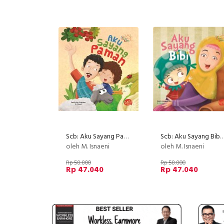
Scb: Aku Sayang Paman (Board Book) Hard Cover (Disc 50%)
Scb: Aku Sayang Bibi (Board Book) Hard Cover
oleh M. Isnaeni
oleh M. Isnaeni
Rp 58.800
Rp 58.800
Rp 47.040
Rp 47.040