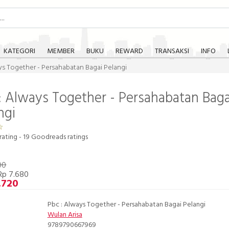
KATEGORI
MEMBER
BUKU
REWARD
TRANSAKSI
INFO
ys Together - Persahabatan Bagai Pelangi
: Always Together - Persahabatan Baga
ngi
rating -
19
Goodreads ratings
00
Rp 7.680
.720
Pbc : Always Together - Persahabatan Bagai Pelangi
Wulan Arisa
9789790667969