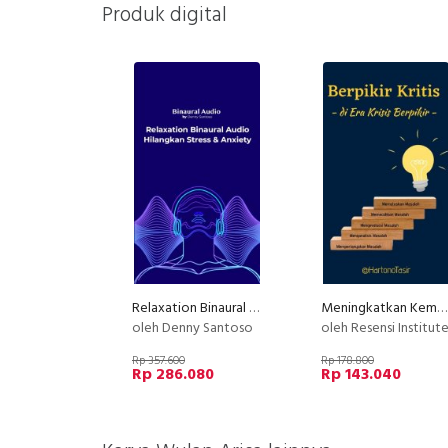
Produk digital
Relaxation Binaural Audio - Hilangkan Stress & Anxiety
Meningkatkan Kemampuan Berpikir Kritis
oleh Denny Santoso
oleh Resensi Institut
Rp 357.600
Rp 178.800
Rp 286.080
Rp 143.040