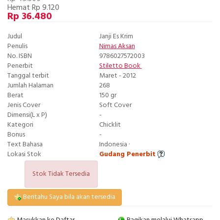
Hemat Rp 9.120
Rp 36.480
Judul
Janji Es Krim
Penulis
Nimas Aksan
No. ISBN
9786027572003
Penerbit
Stiletto Book
Tanggal terbit
Maret - 2012
Jumlah Halaman
268
Berat
150 gr
Jenis Cover
Soft Cover
Dimensi(L x P)
-
Kategori
Chicklit
Bonus
-
Text Bahasa
Indonesia ·
Lokasi Stok
Gudang Penerbit
Stok Tidak Tersedia
Beritahu Saya bila akan tersedia