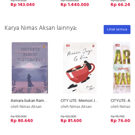
Rp 178.800
Rp 1.800.000
Rp 82.800
Rp 143.040
Rp 1.440.000
Rp 66.240
Karya Nimas Aksan lainnya:
Lihat semua
Asmara bukan Ramayana (novel roman)
CITY LITE: Memori Janji Es Krim
CITYLITE: Ary
oleh Nimas Aksan
oleh Nimas Aksan
oleh Nimas A
Rp 100.800
Rp 102.000
Rp 95.760
Rp 80.640
Rp 81.600
Rp 76.608