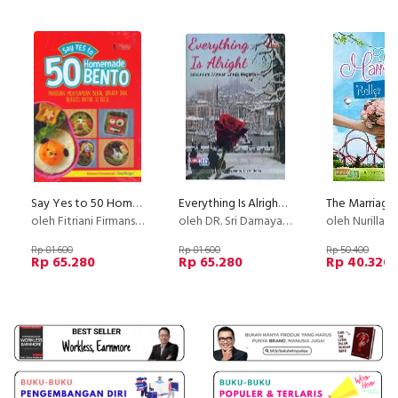
Say Yes to 50 Homemade Bento
Everything Is Alright - Sekuntum Mawar Untuk Negeri
oleh Fitriani Firmansyah - Food Blogger
oleh DR. Sri Damayanty Manullang
oleh Nurilla Ir
Rp 81.600
Rp 81.600
Rp 50.400
Rp 65.280
Rp 65.280
Rp 40.320