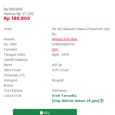
Rp 186.000
Hemat Rp 37.200
Rp 148.800
Judul
KH. ALi Maksum Ulama, Pesantren, dan
NU
Penulis
Ahmad Athoillah
No. ISBN
9786026610119
Penerbit
LKIS
Tanggal terbit
April - 2019
Jumlah Halaman
-
Berat
400 gr
Jenis Cover
Soft Cover
Dimensi(L x P)
-
Kategori
Biografi
Bonus
-
Text Bahasa
Indonesia ··
Lokasi Stok
Stok Tersedia.
(Siap dikirim dalam 24 jam)
BELI