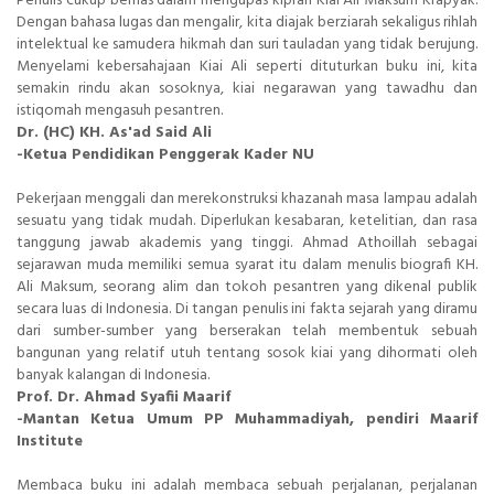
Penulis cukup bernas dalam mengupas kiprah Kiai Ali Maksum Krapyak.
Dengan bahasa lugas dan mengalir, kita diajak berziarah sekaligus rihlah
intelektual ke samudera hikmah dan suri tauladan yang tidak berujung.
Menyelami kebersahajaan Kiai Ali seperti dituturkan buku ini, kita
semakin rindu akan sosoknya, kiai negarawan yang tawadhu dan
istiqomah mengasuh pesantren.
Dr. (HC) KH. As'ad Said Ali
-Ketua Pendidikan Penggerak Kader NU
Pekerjaan menggali dan merekonstruksi khazanah masa lampau adalah
sesuatu yang tidak mudah. Diperlukan kesabaran, ketelitian, dan rasa
tanggung jawab akademis yang tinggi. Ahmad Athoillah sebagai
sejarawan muda memiliki semua syarat itu dalam menulis biografi KH.
Ali Maksum, seorang alim dan tokoh pesantren yang dikenal publik
secara luas di Indonesia. Di tangan penulis ini fakta sejarah yang diramu
dari sumber-sumber yang berserakan telah membentuk sebuah
bangunan yang relatif utuh tentang sosok kiai yang dihormati oleh
banyak kalangan di Indonesia.
Prof. Dr. Ahmad Syafii Maarif
-Mantan Ketua Umum PP Muhammadiyah, pendiri Maarif
Institute
Membaca buku ini adalah membaca sebuah perjalanan, perjalanan