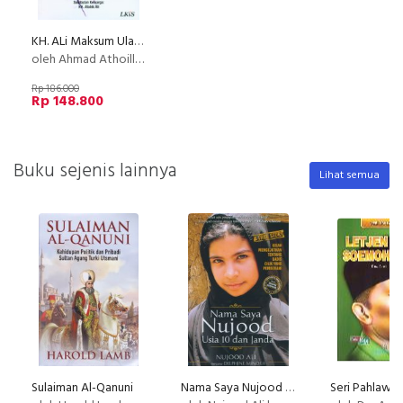
KH. ALi Maksum Ulama, Pesantren, dan NU (lkis)
oleh Ahmad Athoillah
Rp 186.000
Rp 148.800
Buku sejenis lainnya
Lihat semua
Sulaiman Al-Qanuni
Nama Saya Nujood Usia 10 dan Janda