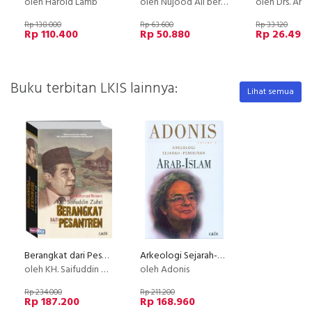
oleh Harold Lamb
oleh Nujood Ali bersama Delphine Minoul
oleh Drs. Amr
Rp 138.000
Rp 63.600
Rp 33.120
Rp 110.400
Rp 50.880
Rp 26.496
Buku terbitan LKIS lainnya:
Lihat semua
Berangkat dari Pesantren (Palapa)
Arkeologi Sejarah-Pemikiran Arab-Islam Volume 2
oleh KH. Saifuddin Zuhri
oleh Adonis
Rp 234.000
Rp 211.200
Rp 187.200
Rp 168.960