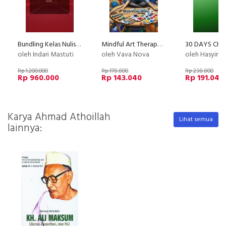
Bundling Kelas Nulis Dan Dapatkan Passive Income
Mindful Art Therapy,Memelihara Kesehatan Mental Melalui Ekspresi Kreatif
oleh Indari Mastuti
oleh Vava Nova
oleh Hasyim 
Rp 1.200.000
Rp 178.800
Rp 238.800
Rp 960.000
Rp 143.040
Rp 191.040
Karya Ahmad Athoillah
Lihat semua
lainnya: