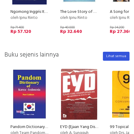
Ngomong Inggris Itu Gampang: Lancar Gak Pake Lama
The Love Story of Bung Karno
A Song for Y
oleh Ipnu Rinto
oleh Ipnu Rinto
oleh Ipnu Rin
Rp 71.400
Rp 40.800
Rp 34.200
Rp 57.120
Rp 32.640
Rp 27.360
Buku sejenis lainnya
Lihat semua
Pandom Dictionary of Korea - Indonesia New Edition
EYD (Ejaan Yang Disempurnakan) KEP. MENDIKBUD NO. 0543A TH.1987 (Disc 50%)
oleh Team Pandom Media
oleh A. Sungguh
oleh Drs. Jali