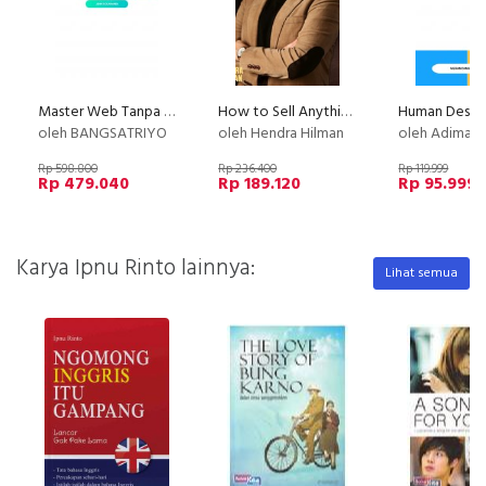
Master Web Tanpa Koding
How to Sell Anything, Anytime, Anywhere to Anyone (PLATINUM)
oleh BANGSATRIYO
oleh Hendra Hilman
oleh Adimas (Dee) Wirajayanaga
Rp 598.800
Rp 236.400
Rp 119.999
Rp 479.040
Rp 189.120
Rp 95.999
Karya Ipnu Rinto lainnya:
Lihat semua