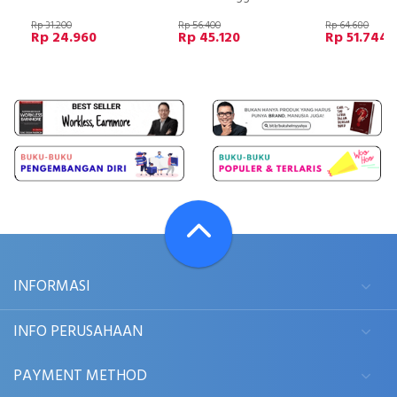
Rp 31.200
Rp 56.400
Rp 64.680
Rp 24.960
Rp 45.120
Rp 51.744
INFORMASI
INFO PERUSAHAAN
PAYMENT METHOD