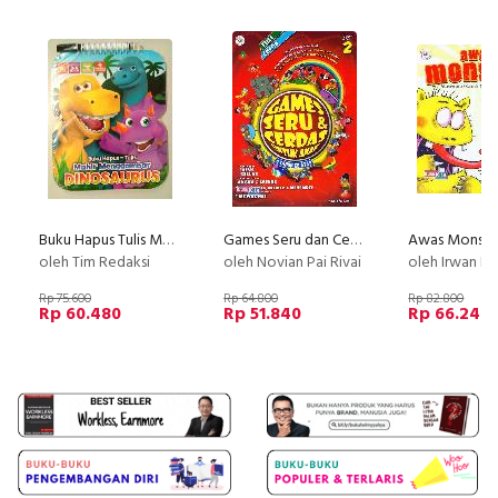
Buku Hapus Tulis Mahir Menggambar Dinosaurus
Games Seru dan Cerdas Untuk Anak Seri 2 (full color)
Awas Monster
oleh Tim Redaksi
oleh Novian Pai Rivai
oleh Irwan Nuswant
Rp 75.600
Rp 64.800
Rp 82.800
Rp 60.480
Rp 51.840
Rp 66.240