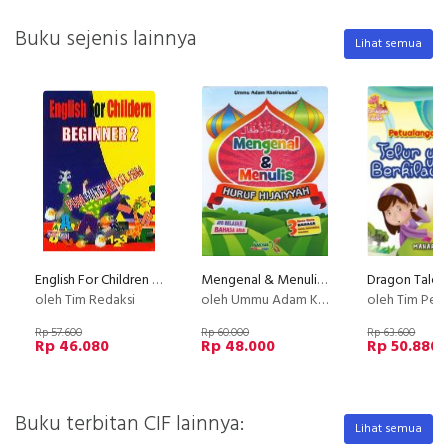
Buku sejenis lainnya
Lihat semua
English For Children Beginner 1-2 (Paket)
Mengenal & Menulis Huruf Hijaiyyah
oleh Tim Redaksi
oleh Ummu Adam Khairunnisaa
oleh Tim Pelangi I
Rp 57.600
Rp 60.000
Rp 63.600
Rp 46.080
Rp 48.000
Rp 50.880
Buku terbitan CIF lainnya:
Lihat semua