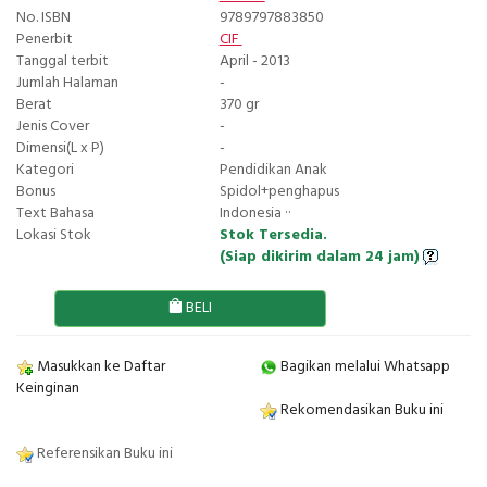
No. ISBN
9789797883850
Penerbit
CIF
Tanggal terbit
April - 2013
Jumlah Halaman
-
Berat
370 gr
Jenis Cover
-
Dimensi(L x P)
-
Kategori
Pendidikan Anak
Bonus
Spidol+penghapus
Text Bahasa
Indonesia ··
Lokasi Stok
Stok Tersedia.
(Siap dikirim dalam 24 jam)
BELI
Masukkan ke Daftar
Bagikan melalui Whatsapp
Keinginan
Rekomendasikan Buku ini
Referensikan Buku ini