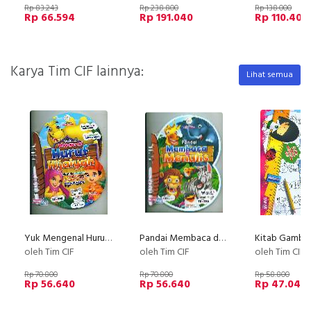
Rp 83.243
Rp 238.800
Rp 138.000
Rp 66.594
Rp 191.040
Rp 110.400
Karya Tim CIF lainnya:
Lihat semua
Yuk Mengenal Huruf Hijaiyah (untuk anak 4-6 tahun)
Pandai Membaca dan Menulis (untuk anak 4-6 tahun)
oleh Tim CIF
oleh Tim CIF
oleh Tim CIF
Rp 70.800
Rp 70.800
Rp 58.800
Rp 56.640
Rp 56.640
Rp 47.040