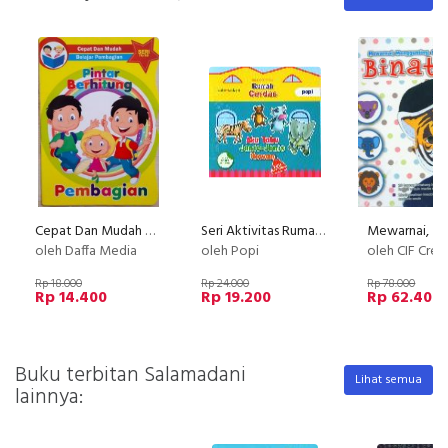
Cepat Dan Mudah Belajar Pembagian : Pintar Berhitung
Seri Aktivitas Rumah Cerdas : Aku Tahu Jenis-Jenis Hewan Bk pro
oleh Daffa Media
oleh Popi
oleh CIF Crea
Rp 18.000
Rp 24.000
Rp 78.000
Rp 14.400
Rp 19.200
Rp 62.400
Buku terbitan Salamadani
Lihat semua
lainnya: