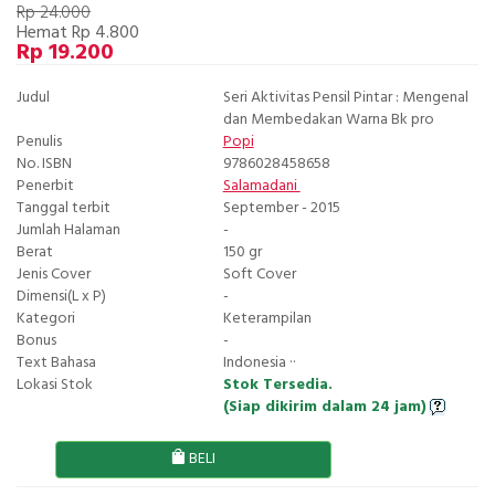
Rp 24.000
Hemat Rp 4.800
Rp 19.200
Judul
Seri Aktivitas Pensil Pintar : Mengenal
dan Membedakan Warna Bk pro
Penulis
Popi
No. ISBN
9786028458658
Penerbit
Salamadani
Tanggal terbit
September - 2015
Jumlah Halaman
-
Berat
150 gr
Jenis Cover
Soft Cover
Dimensi(L x P)
-
Kategori
Keterampilan
Bonus
-
Text Bahasa
Indonesia ··
Lokasi Stok
Stok Tersedia.
(Siap dikirim dalam 24 jam)
BELI