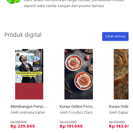
Kami selalu memberikan harga terbaik, penawaran khusus
seperti edisi tanda-tangan dan promo lainnya
Produk digital
Lihat semua
Membangun Personal Branding yang Kuat
Kursus Online Fotografi Makanan dengan Smartphone
oleh Lesmana nahar
oleh Foodior Class
oleh Dapur Li
Rp 298.800
Rp 238.800
Rp 178.800
Rp 239.040
Rp 191.040
Rp 143.040