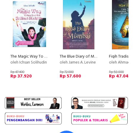
The Magic Way To Make Your Kids Brilliant Students Bk
The Blue Diary of Mumbai Bk
oleh Ichsan Solihudin
oleh James A. Levine
oleh Ahmad Bisyri Syakur
Rp 47.400
Rp 72.000
Rp 58.800
Rp 37.920
Rp 57.600
Rp 47.040