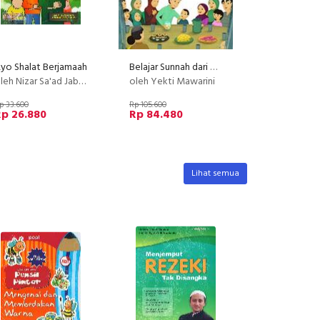
yo Shalat Berjamaah
Belajar Sunnah dari Hikmah Cerita Sehari-hari [Gratis Gantungan Kunci Boneka Cikal Aksara] (Promo Best Book (Promo Best Book
eh Nizar Sa'ad Jabal Lc.M.Pd
oleh Yekti Mawarini
p 33.600
Rp 105.600
Rp 26.880
Rp 84.480
Lihat semua