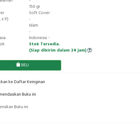
Halaman
-
150 gr
ver
Soft Cover
 x P)
-
Islam
-
asa
Indonesia ··
tok
Stok Tersedia.
(Siap dikirim dalam 24 jam)
BELI
kan ke Daftar Keinginan
endasikan Buku ini
nsikan Buku ini