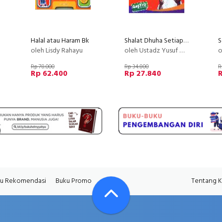
Halal atau Haram Bk
Shalat Dhuha Setiap Pagi Kunci Meraih Rezeki Sepanjang Hari Bk
oleh Lisdy Rahayu
oleh Ustadz Yusuf Mansur
o
Rp 78.000
Rp 34.800
R
Rp 62.400
Rp 27.840
R
u Rekomendasi
Buku Promo
Tentang 