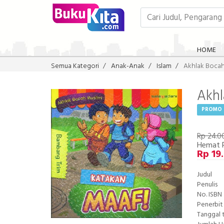
HOME
Semua Kategori
Anak-Anak
Islam
Akhlak Bocah
Akhl
PROMO
Rp 24.0
Hemat 
Rp 19
Judul
Penulis
No. ISBN
Penerbit
Tanggal 