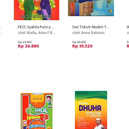
Quran Bk
PECI: Syakila Putri yang Jujur
Seri Tokoh Muslim Terkemuka: Utsman bin Affan - Saudagar yang Mencintai Islam dan Sangat Dermawan
A
oleh Wafia, Arina F.R., Anis, Salsabila, ikfina, dkk.
oleh Anee Rahman
ol
Rp 33.600
Rp 44.400
R
Rp 26.880
Rp 35.520