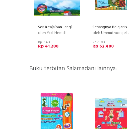
Seri Keajaiban Langit: Keunikan Hujan (Bilingual)
Senangnya Belajar Islam : Al-
oleh Yoli Hemdi
oleh Ummuthoriq el-Kanzo, Aan Wulandari
Rp 51.600
Rp 78.000
Rp 41.280
Rp 62.400
Buku terbitan Salamadani lainnya: