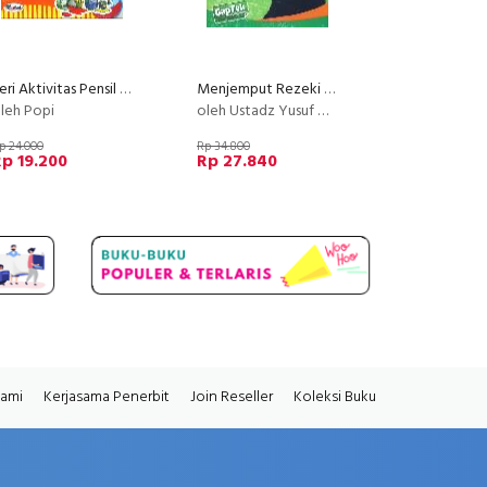
Seri Aktivitas Pensil Pintar : Mengenal dan Membedakan Warna Bk pro
Menjemput Rezeki Tak Disangka Bk
leh Popi
oleh Ustadz Yusuf Mansur dan M.Syafe'i El-Bantanie
p 24.000
Rp 34.800
p 19.200
Rp 27.840
Kami
Kerjasama Penerbit
Join Reseller
Koleksi Buku