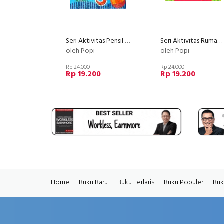
Seri Aktivitas Pensil Pintar : Membaca dan Menulis Huruf Hijaiyah Bk
Seri Aktivitas Rumah Cerdas : Aku Tahu Anggota Tubuhku Bk pro
oleh Popi
oleh Popi
Rp 24.000
Rp 24.000
Rp 19.200
Rp 19.200
Home
Buku Baru
Buku Terlaris
Buku Populer
Buk