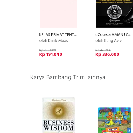
KELAS PRIVAT TENTANG MAKAN (by Klinik MPASI )
eCourse: AMAN ! Cara Mendaftarkan Kursus Onlinemu ke HAKI Dengan Mudah, Murah da
oleh Klinik Mpasi
oleh Kang Aviv
Rp 238.800
Rp 420.000
Rp 191.040
Rp 336.000
Karya Bambang Trim lainnya: