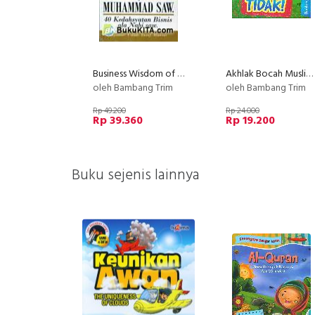
Business Wisdom of Muhammad Saw Bk
Akhlak Bocah Muslim : Katakan Tidak Bk
oleh Bambang Trim
oleh Bambang Trim
Rp 49.200
Rp 24.000
Rp 39.360
Rp 19.200
Buku sejenis lainnya