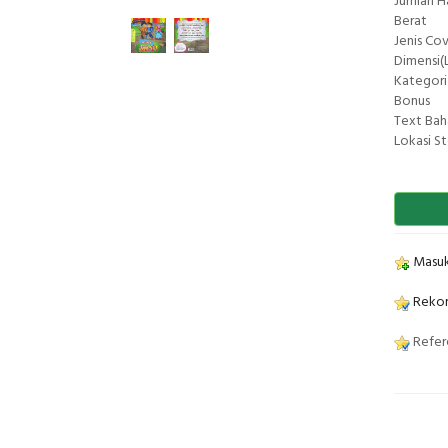
Jumlah 
Berat
Jenis Co
Dimensi(L
Kategori
Bonus
Text Bah
Lokasi S
Masuk
Rekom
Refere