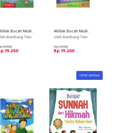
Akhlak Bocah Muslim : Katakan Ya Bk
Akhlak Bocah Muslim : Katakan Terima Kasih Bk
leh Bambang Trim
oleh Bambang Trim
p 24.000
Rp 24.000
p 19.200
Rp 19.200
Lihat semua