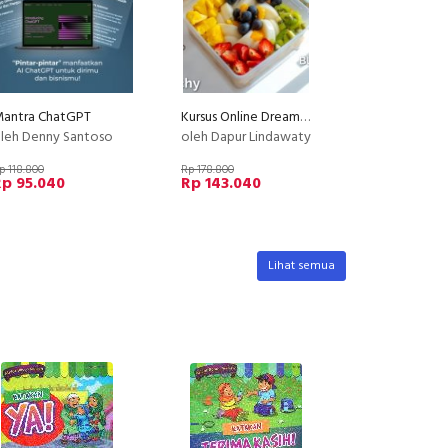
antra ChatGPT
Kursus Online Dreamy Salad Buah Dapur Lindawaty PU
leh Denny Santoso
oleh Dapur Lindawaty
p 118.800
Rp 178.800
Rp 95.040
Rp 143.040
Lihat semua