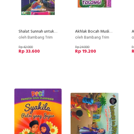
Shalat Sunnah untuk Anak Muslim Bk
Akhlak Bocah Muslim : Katakan Tolong Bk
oleh Bambang Trim
oleh Bambang Trim
o
Rp 42.000
Rp 24.000
R
Rp 33.600
Rp 19.200
R