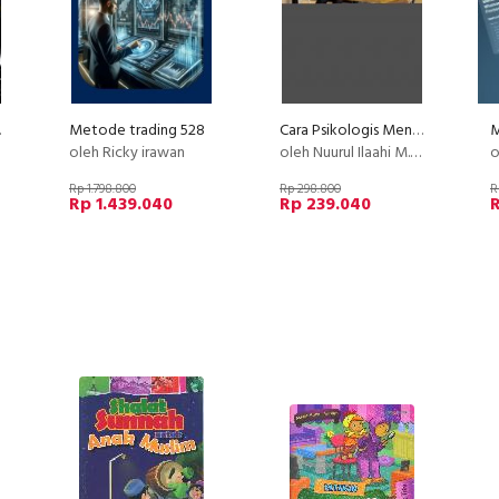
n Cepat !
Metode trading 528
Cara Psikologis Menciptakan Hidup Damai dan Bahagia
M
oleh Ricky irawan
oleh Nuurul Ilaahi M.Psi, Psikolog
o
Rp 1.798.800
Rp 298.800
R
Rp 1.439.040
Rp 239.040