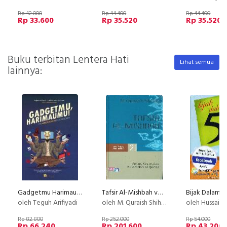
Rp 42.000
Rp 44.400
Rp 44.400
Rp 33.600
Rp 35.520
Rp 35.520
Buku terbitan Lentera Hati
Lihat semua
lainnya:
Gadgetmu Harimaumu : Tips #Melek Hukum Eksis Di Medsos
Tafsir Al-Mishbah volume 2
oleh Teguh Arifiyadi
oleh M. Quraish Shihab
oleh Hussain M. a
Rp 82.800
Rp 252.000
Rp 54.000
Rp 66.240
Rp 201.600
Rp 43.200