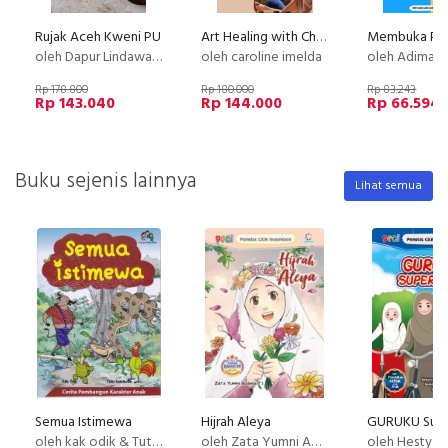
Rujak Aceh Kweni PU
Art Healing with Chinese Painting - 2nd Basic Stroke of Chinese Painting : Plum Blossom
oleh Dapur Lindawaty
oleh caroline imelda
oleh Adimas (Dee) Wirajayanaga
Rp 178.800
Rp 180.000
Rp 83.243
Rp 143.040
Rp 144.000
Rp 66.594
Buku sejenis lainnya
Lihat semua
Semua Istimewa
Hijrah Aleya
GURUKU Sup
oleh kak odik & Tuti gunawan
oleh Zata Yumni Adania Tarisa Iskandar
oleh Hesty Nurul Kusumaningtyas, Sinta Nuriyah, Zahra Roidah Amalia Hasn