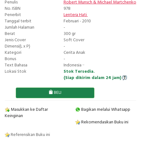
Penulis
Robert Munsch
&
Michael Martchenko
No. ISBN
978
Penerbit
Lentera Hati
Tanggal terbit
Februari - 2010
Jumlah Halaman
-
Berat
300 gr
Jenis Cover
Soft Cover
Dimensi(L x P)
-
Kategori
Cerita Anak
Bonus
-
Text Bahasa
Indonesia ··
Lokasi Stok
Stok Tersedia.
(Siap dikirim dalam 24 jam)
BELI
Masukkan ke Daftar
Bagikan melalui Whatsapp
Keinginan
Rekomendasikan Buku ini
Referensikan Buku ini