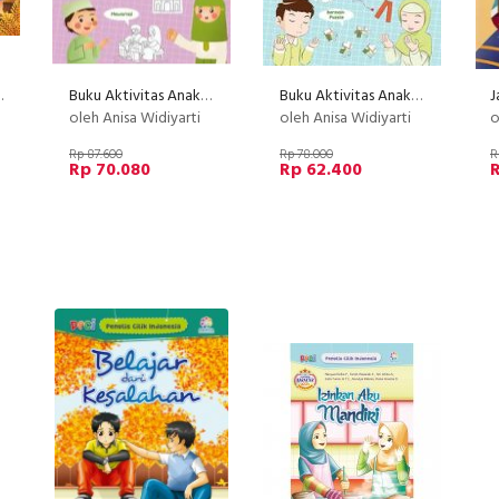
di Sekitar Kita
Buku Aktivitas Anak Muslim Sopan Dan Santun
Buku Aktivitas Anak Muslim : Rapi Dan Bersih
oleh Anisa Widiyarti
oleh Anisa Widiyarti
o
Rp 87.600
Rp 78.000
R
Rp 70.080
Rp 62.400