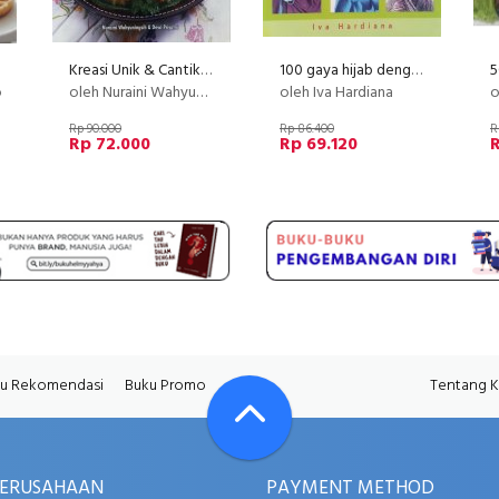
Kreasi Unik & Cantik Nasi Tumpeng Mini Sajian Purna Gizi Khas Indonesia (Disc 50%)
100 gaya hijab dengan bros (Disc 50%)
o
oleh Nuraini Wahyuningsih, Dewi Priyatni
oleh Iva Hardiana
o
Rp 90.000
Rp 86.400
R
Rp 72.000
Rp 69.120
u Rekomendasi
Buku Promo
Tentang 
PERUSAHAAN
PAYMENT METHOD