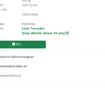
300 gr
ver
Soft Cover
 x P)
-
Cerita Anak
-
asa
Indonesia ··
tok
Stok Tersedia.
(Siap dikirim dalam 24 jam)
BELI
kan ke Daftar Keinginan
endasikan Buku ini
nsikan Buku ini