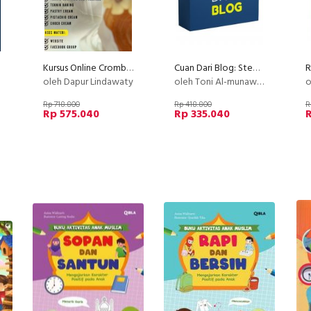
Kursus Online Cromboloni PU
Cuan Dari Blog: Step by Step Membuat Blog Profesional yang Menghasilkan Cuan
e
oleh Dapur Lindawaty
oleh Toni Al-munawwar
o
Rp 718.800
Rp 418.800
R
Rp 575.040
Rp 335.040
R