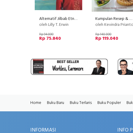
Alternatif Jilbab Etnik dari Kain Nusantara (Disc 50%)
Kumpulan Resep & Metode Masak Adiboga Khas Eropa (Disc 50%)
oleh Lilly T. Erwin
oleh Kevindra Priant
Rp 94.800
Rp 148.800
Rp 75.840
Rp 119.040
Home
Buku Baru
Buku Terlaris
Buku Populer
Buk
INFORMASI
INFO 