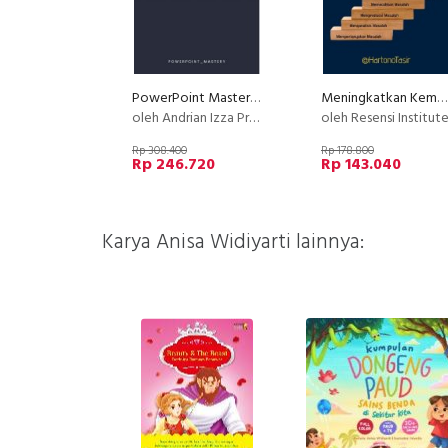
PowerPoint Mastery: Membuat Slide PowerPoint yang Menarik
Meningkatkan Kemampuan Berpikir Kritis
oleh Andrian Izza Prayudhi
oleh Resensi Institut
Rp 308.400
Rp 178.800
Rp 246.720
Rp 143.040
Karya Anisa Widiyarti lainnya: