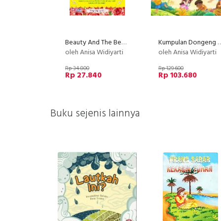
Beauty And The Beast : Berburu Ramuan Penawar
Kumpulan Dongeng PAUD Sains Benda 
oleh Anisa Widiyarti
oleh Anisa Widiyarti
Rp 34.800
Rp 129.600
Rp 27.840
Rp 103.680
Buku sejenis lainnya