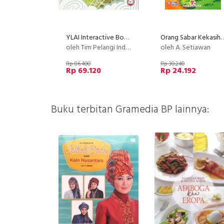
YLAI Interactive Book - Lautkah Ini
Orang Sabar Kekas
oleh Tim Pelangi Indonesia
oleh A. Setiawan
Rp 86.400
Rp 30.240
Rp 69.120
Rp 24.192
Buku terbitan Gramedia BP lainnya: