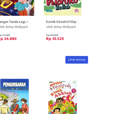
Jangan Tunda Lagi, Ihsan
Komik Detektif Kkpk: Berburu Hadiah (Fresh Stock)
leh Anisa Widiyarti
oleh Anisa Widiyarti
p 33.600
Rp 44.400
Rp 26.880
Rp 35.520
Lihat semua