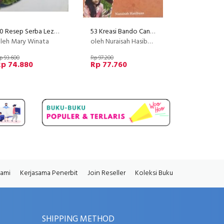
50 Resep Serba Lezat: Masakan China Berbumbu Selai Buah (Disc 50%)
53 Kreasi Bando Cantik (Disc 50%)
leh Mary Winata
oleh Nuraisah Hasibuan
p 93.600
Rp 97.200
Rp 74.880
Rp 77.760
Kami
Kerjasama Penerbit
Join Reseller
Koleksi Buku
SHIPPING METHOD