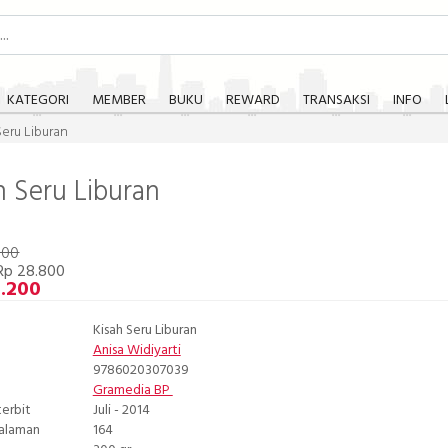
KATEGORI
MEMBER
BUKU
REWARD
TRANSAKSI
INFO
Seru Liburan
h Seru Liburan
000
Rp 28.800
5.200
Kisah Seru Liburan
Anisa Widiyarti
9786020307039
Gramedia BP
terbit
Juli - 2014
Halaman
164