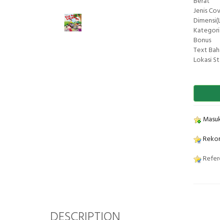
Berat
Jenis Co
Dimensi(L
Kategori
Bonus
Text Bah
Lokasi S
Masuk
Rekom
Refere
DESCRIPTION