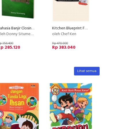
Rahasia Banjir Closing Setiap Hari
Kitchen Blueprint For Business : Setting Up Efficient Kitchen For Your Cafe or Restaurant Business
leh Donny Situmeang
oleh Chef Ken
p 356.400
Rp 478.800
p 285.120
Rp 383.040
Lihat semua