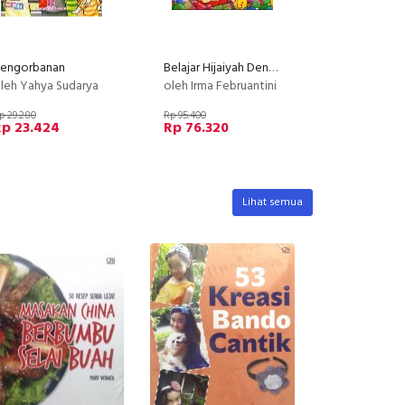
engorbanan
Belajar Hijaiyah Dengan Kisah Akhlak
leh Yahya Sudarya
oleh Irma Februantini
p 29.280
Rp 95.400
Rp 23.424
Rp 76.320
Lihat semua