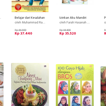
ih Tuhan
Belajar dari Kesalahan
Izinkan Aku Mandiri
P
oleh Muhammad Rafid Nadhif Rizqullah, Kamila Fatimatuzzahro, Charisa Dwi Santika, Rasyiqa Annisa Thohira,
oleh Farah Hasanah Kristianto, Siti Atika Azzahrah, Nasywa Dellia Puteri, Zata Yumni Adania Tarisa Iskand
o
Rp 46.800
Rp 44.400
R
Rp 37.440
Rp 35.520