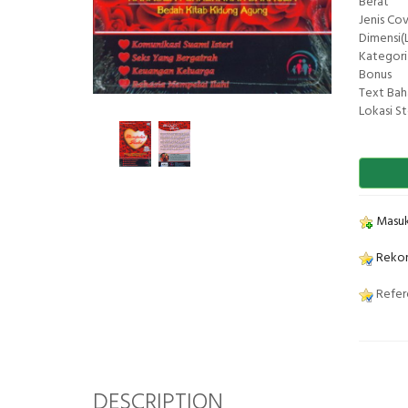
Berat
Jenis Co
Dimensi(L
Kategori
Bonus
Text Bah
Lokasi S
Masuk
Rekom
Refere
DESCRIPTION