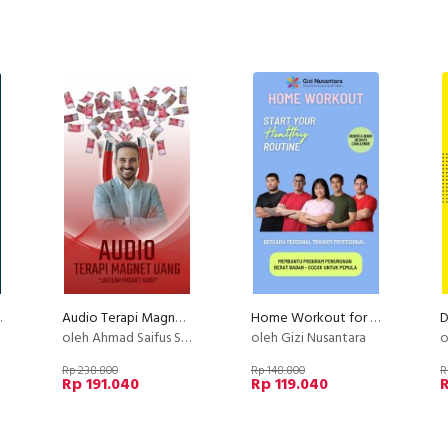
00+ Job
Audio Terapi Magnet Uang
Home Workout for Weight Loss - Untuk Pemula
oleh Ahmad Saifus Salam
oleh Gizi Nusantara
o
Rp 238.800
Rp 148.800
R
Rp 191.040
Rp 119.040
R