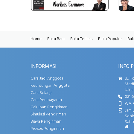
Home
Buku Baru
Buku Terlaris
Buku Populer
Buk
INFORMASI
INFO 
Cara Jadi Anggota
JL. T
Media
Keuntungan Anggota
Jakar
Cara Belanja
021-
Cara Pembayaran
WA: 
Cakupan Pengiriman
Jam 
Simulasi Pengiriman
Senin
Biaya Pengiriman
Sabtu
Proses Pengiriman