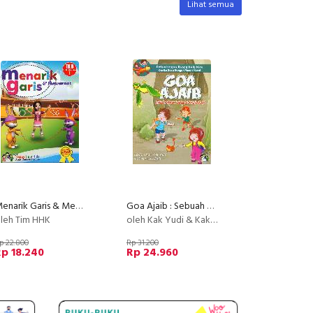
Lihat semua
Menarik Garis & Mewarnai TK B semester 1
Goa Ajaib : Sebuah Pelajaran Tentang Bersyukur
leh Tim HHK
oleh Kak Yudi & Kak Odik
p 22.800
Rp 31.200
p 18.240
Rp 24.960