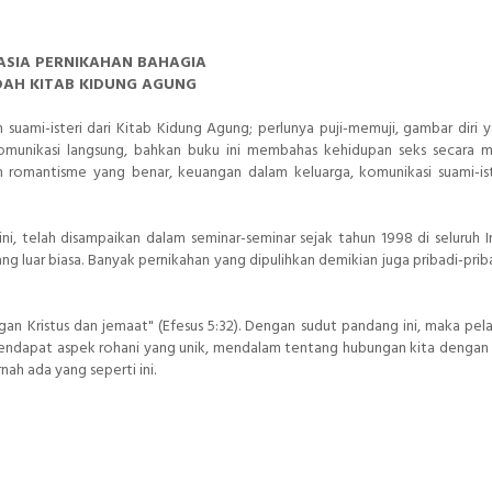
ASIA PERNIKAHAN BAHAGIA
DAH KITAB KIDUNG AGUNG
suami-isteri dari Kitab Kidung Agung; perlunya puji-memuji, gambar diri y
 komunikasi langsung, bahkan buku ini membahas kehidupan seks secara m
n romantisme yang benar, keuangan dalam keluarga, komunikasi suami-ist
ni, telah disampaikan dalam seminar-seminar sejak tahun 1998 di seluruh I
g luar biasa. Banyak pernikahan yang dipulihkan demikian juga pribadi-prib
gan Kristus dan jemaat" (Efesus 5:32). Dengan sudut pandang ini, maka pela
endapat aspek rohani yang unik, mendalam tentang hubungan kita dengan T
ah ada yang seperti ini.