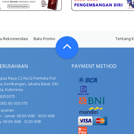
u Rekomendasi
Buku Promo
Tentang 
PERUSAHAAN
PAYMENT METHOD
opaz Raya C2 No.12 Permata Puri
, Kembangan, Jakarta Barat, DKI
ta, Indonesia
58350075
0812 85 000 570
Layanan:
 - Jumat: 09.00 WIB - 16.00 WIB
: 09.00 WIB - 12.00 WIB