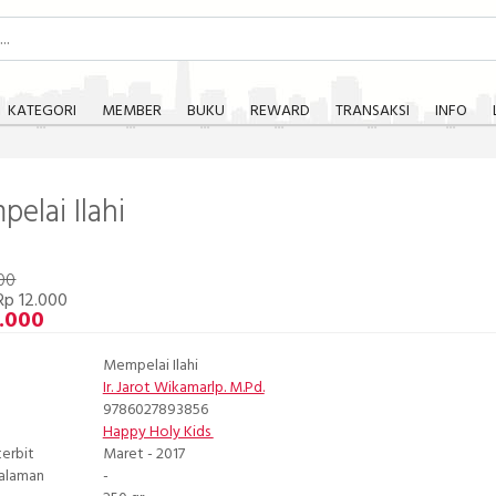
KATEGORI
MEMBER
BUKU
REWARD
TRANSAKSI
INFO
elai Ilahi
00
Rp 12.000
.000
Mempelai Ilahi
Ir. Jarot Wikamarlp. M.Pd.
9786027893856
Happy Holy Kids
terbit
Maret - 2017
Halaman
-