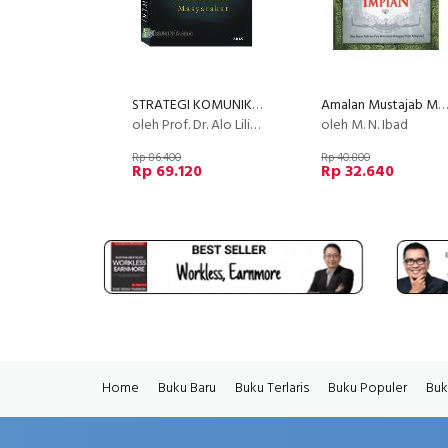
STRATEGI KOMUNIKASI MASYARAKAT (EK)
Amalan Mustajab Mewujudkan Obsesi. Cita-cita dan Impian
oleh Prof. Dr. Alo Liliweri, M.S.
oleh M. N. Ibad
Rp 86.400
Rp 40.800
Rp 69.120
Rp 32.640
Home
Buku Baru
Buku Terlaris
Buku Populer
Buk