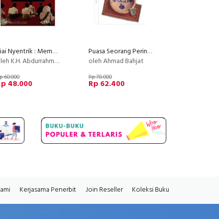
Kiai Nyentrik : Membela Pemerintah
Puasa Seorang Perindu
leh K.H. Abdurrahman Wahid
oleh Ahmad Bahjat
p 60.000
Rp 78.000
Rp 48.000
Rp 62.400
Kami
Kerjasama Penerbit
Join Reseller
Koleksi Buku