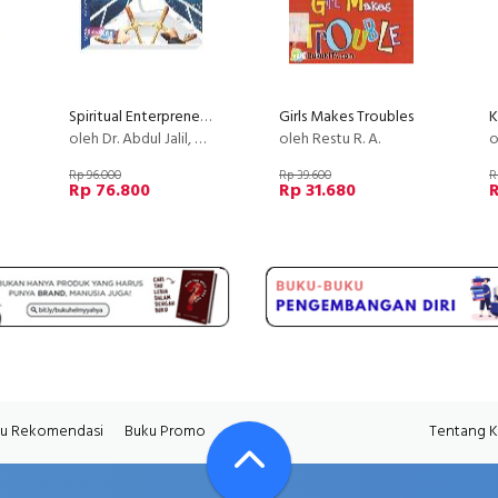
Spiritual Enterpreneurship : Transformasi Spiritualitas Kewirausahaan
Girls Makes Troubles
oleh Dr. Abdul Jalil, M. EI.
oleh Restu R. A.
o
Rp 96.000
Rp 39.600
R
Rp 76.800
Rp 31.680
u Rekomendasi
Buku Promo
Tentang 