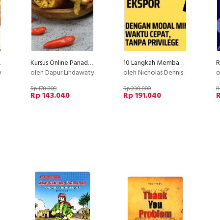
y PU
Kursus Online Panada Dapur Lindawaty PU
10 Langkah Membangun Perusahaan Ekspor!
y
oleh Dapur Lindawaty
oleh Nicholas Dennis
o
Rp 178.800
Rp 238.800
R
Rp 143.040
Rp 191.040