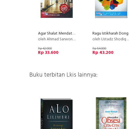
Agar Shalat Mendatangkan Pertolongan Allah
Ragu Istikharah Dong
oleh Ahmad Sarwono Bin Zahir
oleh Ustadz Shodiq A. Winarko
Rp 42.000
Rp 54.000
Rp 33.600
Rp 43.200
Buku terbitan Lkis lainnya: