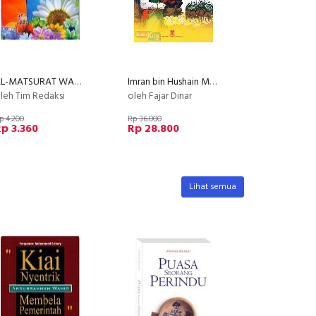
AL-MATSURAT WAZIFAH KUBRA (Jenis 1) pelangi
Imran bin Hushain Menyerupai Malaikat
leh Tim Redaksi
oleh Fajar Dinar
p 4.200
Rp 36.000
p 3.360
Rp 28.800
Lihat semua