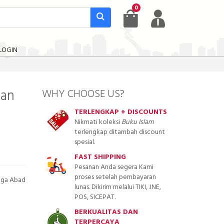
0
LOGIN
man
WHY CHOOSE US?
TERLENGKAP + DISCOUNTS
Nikmati koleksi
Buku Islam
terlengkap ditambah discount
spesial.
FAST SHIPPING
Pesanan Anda segera Kami
proses setelah pembayaran
gga Abad
lunas. Dikirim melalui TIKI, JNE,
POS, SICEPAT.
BERKUALITAS DAN
TERPERCAYA