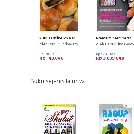
Kursus Online Phia Ma Dapur Lindawaty PU
Premium Membership Dapur Lindawat
oleh Dapur Lindawaty
oleh Dapur Lindawat
Rp 178.800
Rp 4.798.800
Rp 143.040
Rp 3.839.040
Buku sejenis lainnya