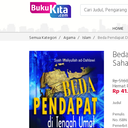
HOME
Semua Kategori
Agama
Islam
Beda Pendapat D
Beda
Saha
Rp 51.6
Hemat R
Rp 41
Judul
Penulis
No. ISBN
Penerbit