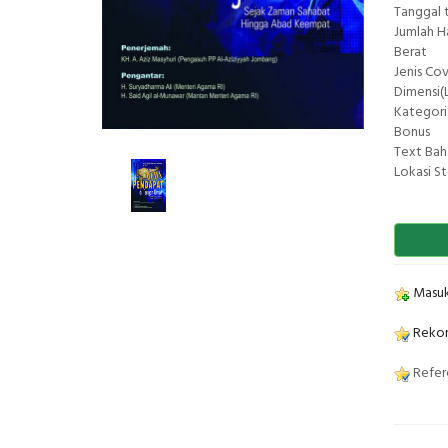
Tanggal 
Jumlah 
Berat
Jenis Co
Dimensi(L
Kategori
Bonus
Text Bah
Lokasi S
Masuk
Rekom
Refere