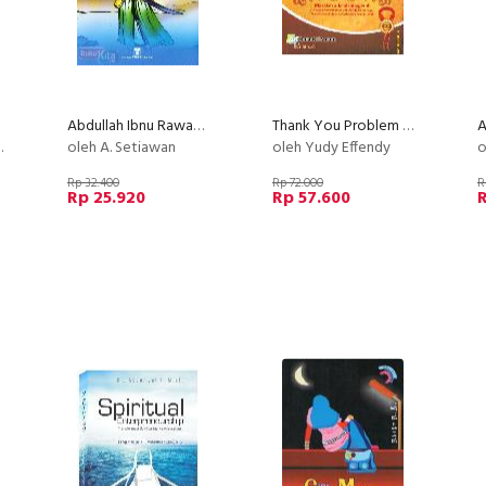
Abdullah Ibnu Rawahah : Penyair yang Merindukan Mati Syahid
Thank You Problem - Masalah Adalah Anugerah
oleh A. Setiawan
oleh Yudy Effendy
o
Rp 32.400
Rp 72.000
R
Rp 25.920
Rp 57.600
R