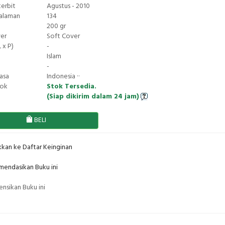
terbit
Agustus - 2010
Halaman
134
200 gr
ver
Soft Cover
 x P)
-
Islam
-
asa
Indonesia ··
tok
Stok Tersedia.
(Siap dikirim dalam 24 jam)
BELI
kan ke Daftar Keinginan
endasikan Buku ini
nsikan Buku ini