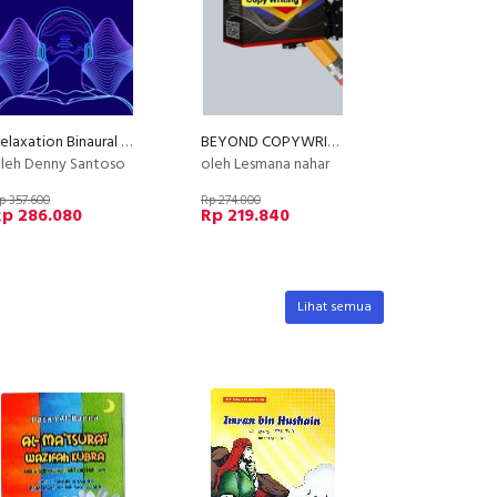
Relaxation Binaural Audio - Hilangkan Stress & Anxiety
BEYOND COPYWRITING (E-Course)
leh Denny Santoso
oleh Lesmana nahar
p 357.600
Rp 274.800
Rp 286.080
Rp 219.840
Lihat semua