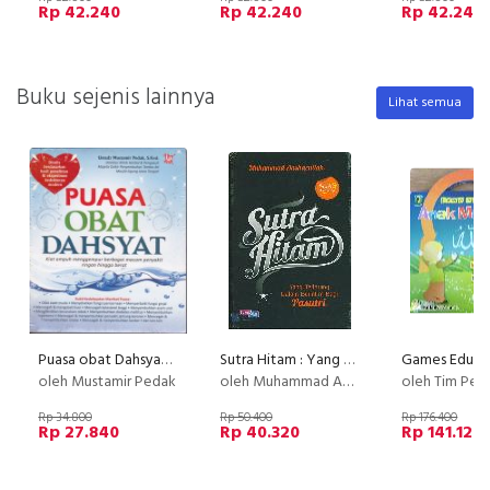
Rp 42.240
Rp 42.240
Rp 42.240
Buku sejenis lainnya
Lihat semua
Puasa obat Dahsyat (Disc 50%)
Sutra Hitam : Yang Terlarang Dalam Berintim Bagi Pasutri (2015)
oleh Mustamir Pedak
oleh Muhammad Ansharullah
oleh Tim Perisa
Rp 34.800
Rp 50.400
Rp 176.400
Rp 27.840
Rp 40.320
Rp 141.120