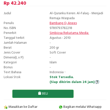
Rp 42.240
Judul
Al-Quranku Keren: Al-Falaq - Menjadi
Remaja Waspada
Penulis
Bambang Q-Anees
No. ISBN
9789793782218
Penerbit
Simbiosa Rekatama Media
Tanggal terbit
Agustus - 2010
Jumlah Halaman
-
Berat
200 gr
Jenis Cover
Soft Cover
Dimensi(L x P)
-
Kategori
Islam
Bonus
-
Text Bahasa
Indonesia ··
Lokasi Stok
Stok Tersedia.
(Siap dikirim dalam 24 jam)
BELI
Masukkan ke Daftar
Bagikan melalui Whatsapp