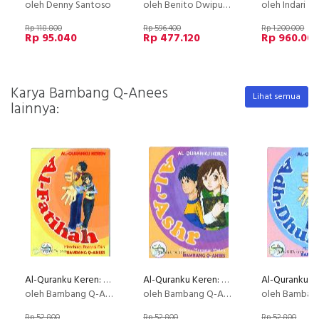
oleh Denny Santoso
oleh Benito Dwiputra
oleh Indari M
Rp 118.800
Rp 596.400
Rp 1.200.000
Rp 95.040
Rp 477.120
Rp 960.00
Karya Bambang Q-Anees
Lihat semua
lainnya:
Al-Quranku Keren: Al-Fatihah - Membuka Potensi Diri
Al-Quranku Keren: Al-Ashr - Rahasia Mengatur Waktu
oleh Bambang Q-Anees
oleh Bambang Q-Anees
oleh Bambang Q
Rp 52.800
Rp 52.800
Rp 52.800