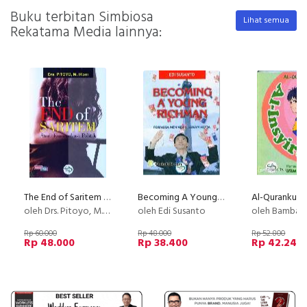
Buku terbitan Simbiosa
Lihat semua
Rekatama Media lainnya:
The End of Saritem - Studi Komunikasi Politik
Becoming A Young Richman : Formula Menjadi Jutawan Muda
oleh Drs. Pitoyo, M. Ikom
oleh Edi Susanto
oleh Bambang Q
Rp 60.000
Rp 48.000
Rp 52.800
Rp 48.000
Rp 38.400
Rp 42.240