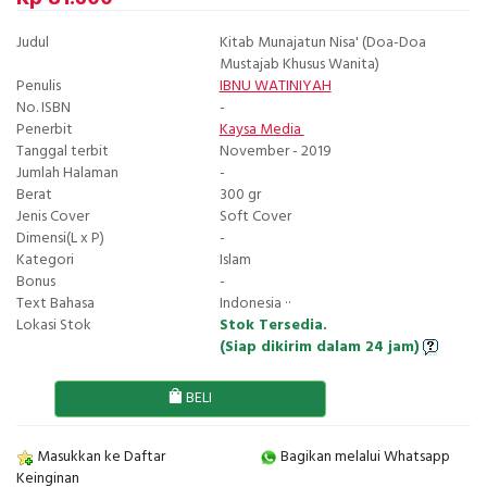
Judul
Kitab Munajatun Nisa' (Doa-Doa
Mustajab Khusus Wanita)
Penulis
IBNU WATINIYAH
No. ISBN
-
Penerbit
Kaysa Media
Tanggal terbit
November - 2019
Jumlah Halaman
-
Berat
300 gr
Jenis Cover
Soft Cover
Dimensi(L x P)
-
Kategori
Islam
Bonus
-
Text Bahasa
Indonesia ··
Lokasi Stok
Stok Tersedia.
(Siap dikirim dalam 24 jam)
BELI
Masukkan ke Daftar
Bagikan melalui Whatsapp
Keinginan