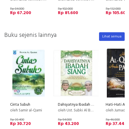
Rp 84.000
Rp 102.000
Rp 132.000
Rp 67.200
Rp 81.600
Rp 105.600
Buku sejenis lainnya
Lihat semua
Cinta Subuh
Dahsyatnya Ibadah Siang (Disc 50%)
oleh Samir al-Qarni
oleh Ust. Subki Al Bughuri & Sahrul Gunawan
oleh Jumadi, 
Rp 38.400
Rp 54.000
Rp 46.800
Rp 30.720
Rp 43.200
Rp 37.440