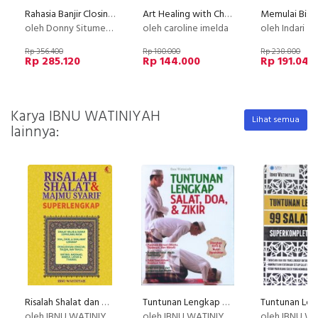
Rahasia Banjir Closing Setiap Hari
Art Healing with Chinese Painting - 2nd Basic Stroke of Chinese Painting : Plum Blossom
Memulai Bisni
oleh Donny Situmeang
oleh caroline imelda
oleh Indari M
Rp 356.400
Rp 180.000
Rp 238.800
Rp 285.120
Rp 144.000
Rp 191.040
Karya IBNU WATINIYAH
Lihat semua
lainnya:
Risalah Shalat dan Majmu Syarir Superlengkap
Tuntunan Lengkap Salat. Doa dan Zikir
oleh IBNU WATINIYAH
oleh IBNU WATINIYAH
oleh IBNU WAT