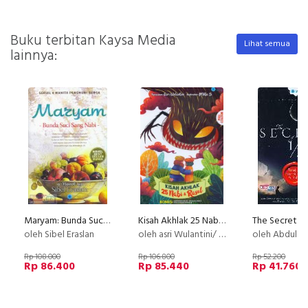
Buku terbitan Kaysa Media
Lihat semua
lainnya:
Maryam: Bunda Suci Sang Nabi
Kisah Akhlak 25 Nabi & Rasul
oleh Sibel Eraslan
oleh asri Wulantini/ Milla S.
oleh Abdul Hakim E
Rp 108.000
Rp 106.800
Rp 52.200
Rp 86.400
Rp 85.440
Rp 41.760