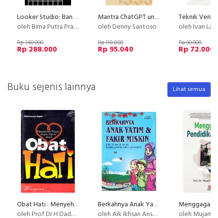
Looker Studio: Bangun Portfolio Data Analysis dengan data UMKM
Mantra ChatGPT untuk Penulisan Buku
oleh Bima Putra Pratama
oleh Denny Santoso
oleh Ivan La
Rp 360.000
Rp 118.800
Rp 90.000
Rp 288.000
Rp 95.040
Rp 72.000
Buku sejenis lainnya
Lihat semua
Obat Hati : Menyehatkan Ruhani Dengan Ajaran Islami
Berkahnya Anak Yatim & Fakir Miskin : Derita Mereka Derita Kita. Kebahagiaan Mereka Kesuksesan Anda! Islam Disc
oleh Prof Dr H Dadang Hawari
oleh Aik Ikhsan Anshori , Imam Nawawi
oleh Mujamil Qomar, Prof.