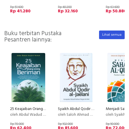
Rp 51.600
Rp 40.200
Rp 63.600
Rp 41.280
Rp 32.160
Rp 50.880
Buku terbitan Pustaka
Lihat semua
Pesantren lainnya:
25 Keajaiban Orang_Orang Beriman
Syaikh Abdul Qodir al-Jaelani: Kumpulan Petuah Ruhani Penjernih Hati
oleh Abdul Wadud Kasyful Humam
oleh Saloh Ahmad Asy - Syami
oleh Syaikh Abi Zakariya An-Naw
Rp 78.000
Rp 102.000
Rp 90.000
Rp 62.400
Rp 81.600
Rp 72.000