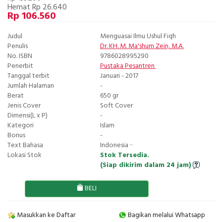
Hemat Rp 26.640
Rp 106.560
Judul
Menguasai Ilmu Ushul Fiqh
Penulis
Dr. KH. M. Ma'shum Zein, M.A.
No. ISBN
9786028995290
Penerbit
Pustaka Pesantren
Tanggal terbit
Januari - 2017
Jumlah Halaman
-
Berat
650 gr
Jenis Cover
Soft Cover
Dimensi(L x P)
-
Kategori
Islam
Bonus
-
Text Bahasa
Indonesia ··
Lokasi Stok
Stok Tersedia.
(Siap dikirim dalam 24 jam)
BELI
Masukkan ke Daftar
Bagikan melalui Whatsapp