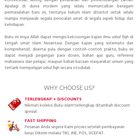
kontekstual, seiring dengan perubahan dan perkembangan zaman.
Apalagi di dunia modern yang selalu memunculkan beragam
permasalahan baru ini, tentunya hukum Islam dituntut untuk selalu
mampu menjawab segala persoalan umat di segala aspek hidup dan
kehidupan.
Buku ini Insya Allah dapat mengisi kekosongan kajian ilmu ushul fiqh di
tengah umat Islam Nusantara. Dengan kajian yang sistematis dan
komprehensif, disertai pula dengan contoh-contoh praktis, buku ini
dapat menjadi pegangan para dosen, bahan ajar guru, referensi
mahasiswa dan pelajar, maupun bahan bacaan masyarakat umum yang
tertarik mempelajari ushul fiqh secara otodidak.
WHY CHOOSE US?
TERLENGKAP + DISCOUNTS
Nikmati koleksi
Buku Islam
terlengkap ditambah discount
spesial.
FAST SHIPPING
Pesanan Anda segera Kami proses setelah pembayaran
lunas. Dikirim melalui TIKI, JNE, POS, SICEPAT.