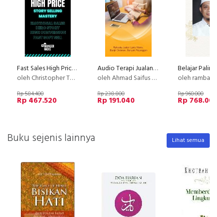
Fast Sales High Price with Story Selling
Audio Terapi Jualan Laris
oleh Christopher Tobing
oleh Ahmad Saifus Salam
oleh rambat k
Rp 584.400
Rp 238.800
Rp 960.000
Rp 467.520
Rp 191.040
Rp 768.00
Buku sejenis lainnya
Lihat semua