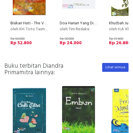
Bisikan Hati - The Voice of Heart
Doa Harian Yang Dianjurkan Para Nabi Dan Orang Saleh
oleh KH. Toto Tasmara
oleh Tim Redaksi
oleh H.A. Khol
Rp 66.000
Rp 30.000
Rp 33.600
Rp 52.800
Rp 24.000
Rp 26.880
Buku terbitan Diandra
Lihat semua
Primamitra lainnya: