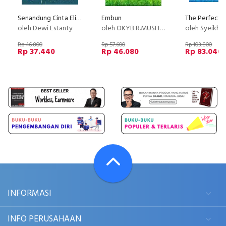
Senandung Cinta Elisa (Novel Remaja Masa Kini)
Embun
oleh Dewi Estanty
oleh OKYB R.MUSHASHI
oleh Syeikh Muhammad bin Hamid 
Rp 46.800
Rp 57.600
Rp 103.800
Rp 37.440
Rp 46.080
Rp 83.040
INFORMASI
INFO PERUSAHAAN