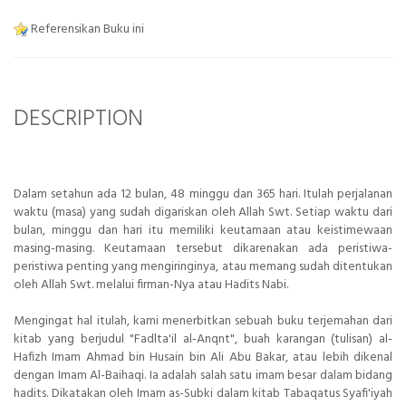
Referensikan Buku ini
DESCRIPTION
Dalam setahun ada 12 bulan, 48 minggu dan 365 hari. Itulah perjalanan
waktu (masa) yang sudah digariskan oleh Allah Swt. Setiap waktu dari
bulan, minggu dan hari itu memiliki keutamaan atau keistimewaan
masing-masing. Keutamaan tersebut dikarenakan ada peristiwa-
peristiwa penting yang mengiringinya, atau memang sudah ditentukan
oleh Allah Swt. melalui firman-Nya atau Hadits Nabi.
Mengingat hal itulah, kami menerbitkan sebuah buku terjemahan dari
kitab yang berjudul "Fadlta'il al-Anqnt", buah karangan (tulisan) al-
Hafizh Imam Ahmad bin Husain bin Ali Abu Bakar, atau lebih dikenal
dengan Imam Al-Baihaqi. Ia adalah salah satu imam besar dalam bidang
hadits. Dikatakan oleh Imam as-Subki dalam kitab Tabaqatus Syafi'iyah