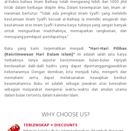
al-Kubra bahwa Imam Baihaqi telah mengarang lebih dari 1.000 jilid
kitab dalam berbagai disiplin ilmu. Dalam kesempatan lain, Imam al-
Haramain bertutur: "Tidak ada pengikut Imam Syafi'i yang melebihi
keutamaan Imam Syafi'i kecuali al-Baihaqi. la memiliki anugerah dan
keutamaan atas Imam Syafi'i karena karya tulisnya yang sangat banyak
untuk menguatkan madzhabnya, memaparkan rangkuman, dan
menopang pendapat-pendapatnya."
Buku yang kami terjemahkan menjadi
"Hari-Hari Pilihan
(Keistimewaan Hari Dalam Islam)"
ini adalah salah satu karya
terbaiknya. Isinya seputar keistimewaan bulan-bulan Hijriyah
berdasarkan dalil-dalil hadits yang dapat dipertanggungjawabkan
kebenarannya. Dengan demikian, kita menjadi tahu, mengerti dan
memahami serta dapat melaksanakan kewajiban berikut
kesunnahannva. Buku ini adalah sebagai jawaban atas keresahan
sebagian masyarakat mengenai waktu-waktu dan amalan utama
dalam bulan tertentu dalam kalender Islam.
WHY CHOOSE US?
TERLENGKAP + DISCOUNTS