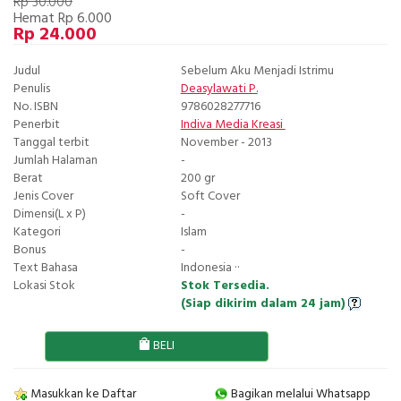
Rp 30.000
Hemat Rp 6.000
Rp 24.000
Judul
Sebelum Aku Menjadi Istrimu
Penulis
Deasylawati P.
No. ISBN
9786028277716
Penerbit
Indiva Media Kreasi
Tanggal terbit
November - 2013
Jumlah Halaman
-
Berat
200 gr
Jenis Cover
Soft Cover
Dimensi(L x P)
-
Kategori
Islam
Bonus
-
Text Bahasa
Indonesia ··
Lokasi Stok
Stok Tersedia.
(Siap dikirim dalam 24 jam)
BELI
Masukkan ke Daftar
Bagikan melalui Whatsapp