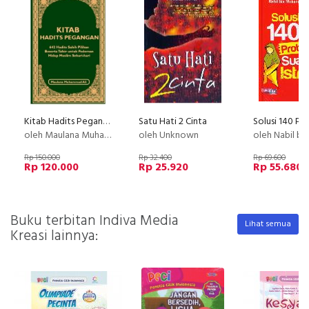
Kitab Hadits Pegangan
Satu Hati 2 Cinta
oleh Maulana Muhammad Ali
oleh Unknown
oleh Nabil bin Muham
Rp 150.000
Rp 32.400
Rp 69.600
Rp 120.000
Rp 25.920
Rp 55.680
Buku terbitan Indiva Media
Lihat semua
Kreasi lainnya: