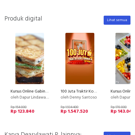
Produk digital
Lihat semua
Kursus Online Gabin Fla Dapur Lindawaty PU
100 Juta Traktir Kopi Formula
oleh Dapur Lindawaty
oleh Denny Santoso
oleh Dapur Li
Rp 154.800
Rp 1.934.400
Rp 178.800
Rp 123.840
Rp 1.547.520
Rp 143.040
Karya Deasylawati P. lainnya: