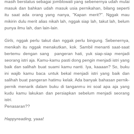
masih
berstatus sebagai jomblowati yang sebenernya udah mulai
masuk dan bahkan
udah masuk usia pernikahan, bilang seperti
itu saat ada orang yang nanya, "Kapan
merit?". Nggak mau
mikirin dulu merit alias nikah lah, nggak siap lah, takut lah,
belum
punya ilmu lah, dan lain-lain.
Girls
, nggak perlu takut dan nggak perlu bingung. Sebenernya,
menikah itu
nggak menakutkan, kok. Sambil menanti saat-saat
bertemu dengan sang pangeran
hati, yuk siap-siap menjadi
seorang istri aja. Kamu-kamu pasti dong pengin menjadi
istri yang
baik dan salihah buat suami kamu nanti. Iya, kaaaan? So, buku
ini wajib
kamu baca untuk bekal menjadi istri yang baik dan
salihah buat pangeran hatimu
kelak. Ada banyak bahasan pernik-
pernik menarik dalam buku di tanganmu ini soal
apa aja yang
kudu kamu lakukan dan persiapkan sebelum menjadi seorang
istri.
Penasaran??
Happyreading,
yaaa!