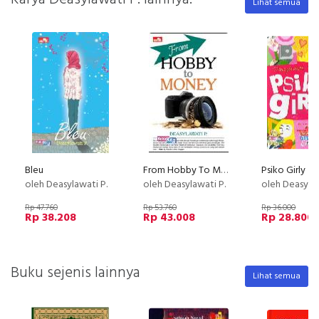
Lihat semua
Bleu
From Hobby To Money
Psiko Girly
oleh Deasylawati P.
oleh Deasylawati P.
oleh Deasylaw
Rp 47.760
Rp 53.760
Rp 36.000
Rp 38.208
Rp 43.008
Rp 28.800
Buku sejenis lainnya
Lihat semua