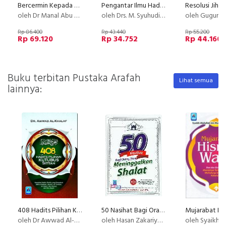
Bercermin Kepada Bening
Pengantar Ilmu Hadits
oleh Dr Manal Abu Al-Hasan
oleh Drs. M. Syuhudi Ismail
oleh Gugun El-G
Rp 86.400
Rp 43.440
Rp 55.200
Rp 69.120
Rp 34.752
Rp 44.160
Buku terbitan Pustaka Arafah
Lihat semua
lainnya:
408 Hadits Pilihan Kutubus Sittah [Hard Cover]
50 Nasihat Bagi Orang Yang Meninggalkan Shalat
oleh Dr Awwad Al-khalaf
oleh Hasan Zakariya Fulaifil
oleh Syaikh Abdullah bin Muha