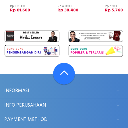
Rp 102.000
Rp 48.000
Rp 7.200
Rp 81.600
Rp 38.400
Rp 5.760
INFORMASI
INFO PERUSAHAAN
PAYMENT METHOD