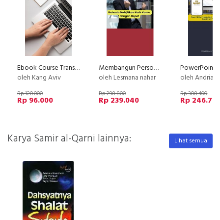
Ebook Course Transformer
Membangun Personal Branding yang Kuat
oleh Kang Aviv
oleh Lesmana nahar
oleh Andrian Izza
Rp 120.000
Rp 298.800
Rp 308.400
Rp 96.000
Rp 239.040
Rp 246.72
Karya Samir al-Qarni lainnya:
Lihat semua