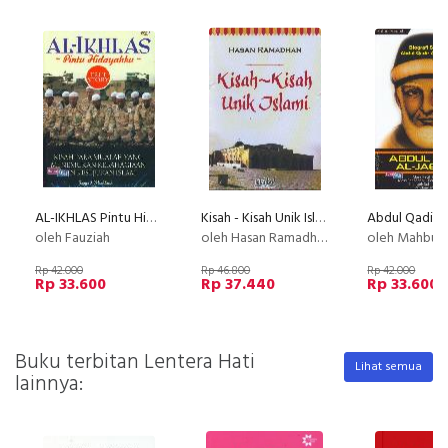
AL-IKHLAS Pintu Hidayahku
Kisah - Kisah Unik Islami
oleh Fauziah
oleh Hasan Ramadhan
oleh Mahbuh Dja
Rp 42.000
Rp 46.800
Rp 42.000
Rp 33.600
Rp 37.440
Rp 33.600
Buku terbitan Lentera Hati
Lihat semua
lainnya: