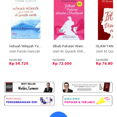
Sebuah Wilayah Yang Tidak Ada Di Google Earth
Jilbab Pakaian Wanita Muslimah - Edisi Terbaru
oleh Pandu Hamzah
oleh M. Quraish Shihab
oleh M. Quraish
Rp 68.400
Rp 90.000
Rp 96.000
Rp 54.720
Rp 72.000
Rp 76.800