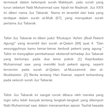
termasuk dalam kelompok surah Makkiyah, yaitu surah yang
turun sebelum Nabi Muhammad saw. hijrah ke Madinah. Juz XXIX
ini diberi nama Juz Tabarak. Nama ini terambil dari kata yang
terdapat dalam surah al-Mulk [67], yang merupakan surah
pertama Juz Tabarak.
Tafsir Juz Tabarak ini diberi judul
"Khuluqun 'Azhim (Budi Pekerti
Agung)"
yang terambil dari surah al-Qalam [68] ayat 4: "Dan
sesungguhnya kamu benar-benar berbudi pekerti yang agung."
Tafsir ini menyajikan pembahasan ekstensif terhadap Juz Tabarak
yang bertumpu pada dua tema pokok: [1] Kepribadian
Muhammad saw. yang memiliki budi pekerti agung, seperti
tercermin pada surah al-Qalam, al-Muzzammil, dan al-
Muddatstsir; [2] Berita tentang Hari Kiamat, seperti terkandung
pada seluruh surah Juz Tabarak.
Tafsir Juz Tabarak ini sangat cocok dibaca oleh mereka yang
ingin tahu lebih banyak tentang langkah-langkah yang ditempuh
Nabi Muhammad saw. dalam menanamkan ajaran Tauhid kepada