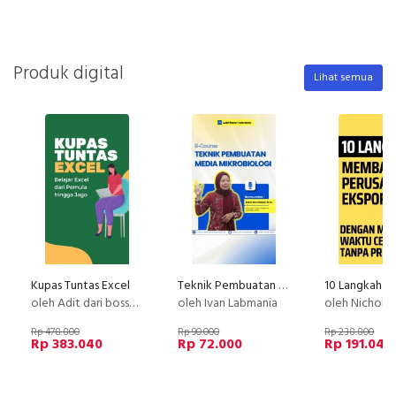
Produk digital
Lihat semua
Kupas Tuntas Excel
Teknik Pembuatan Media Mikrobiologi
oleh Adit dari bossexcel
oleh Ivan Labmania
oleh Nicholas
Rp 478.800
Rp 90.000
Rp 238.800
Rp 383.040
Rp 72.000
Rp 191.040