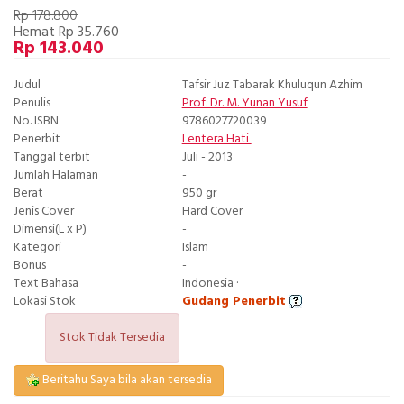
Rp 178.800
Hemat Rp 35.760
Rp 143.040
Judul
Tafsir Juz Tabarak Khuluqun Azhim
Penulis
Prof. Dr. M. Yunan Yusuf
No. ISBN
9786027720039
Penerbit
Lentera Hati
Tanggal terbit
Juli - 2013
Jumlah Halaman
-
Berat
950 gr
Jenis Cover
Hard Cover
Dimensi(L x P)
-
Kategori
Islam
Bonus
-
Text Bahasa
Indonesia ·
Lokasi Stok
Gudang Penerbit
Stok Tidak Tersedia
Beritahu Saya bila akan tersedia