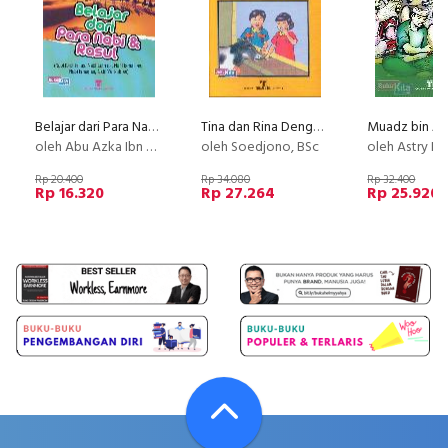
Belajar dari Para Nabi & Rasul 2
Tina dan Rina Dengan Sapi Ternaknya
oleh Abu Azka Ibn Abbas
oleh Soedjono, BSc
oleh Astry Is
Rp 20.400
Rp 34.080
Rp 32.400
Rp 16.320
Rp 27.264
Rp 25.920