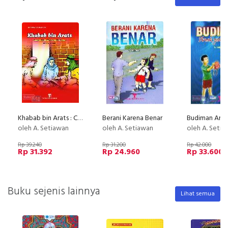
Khabab bin Arats : Cahaya Islam Menerangi Jiwanya
Berani Karena Benar
oleh A. Setiawan
oleh A. Setiawan
oleh A. Seti
Rp 39.240
Rp 31.200
Rp 42.000
Rp 31.392
Rp 24.960
Rp 33.600
Buku sejenis lainnya
Lihat semua