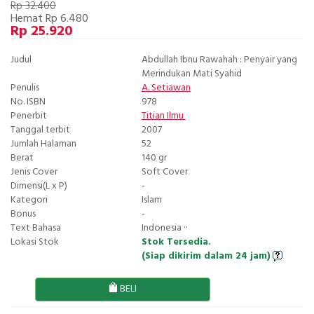
Rp 32.400
Hemat Rp 6.480
Rp 25.920
Judul
Abdullah Ibnu Rawahah : Penyair yang
Merindukan Mati Syahid
Penulis
A. Setiawan
No. ISBN
978
Penerbit
Titian Ilmu
Tanggal terbit
2007
Jumlah Halaman
52
Berat
140 gr
Jenis Cover
Soft Cover
Dimensi(L x P)
-
Kategori
Islam
Bonus
-
Text Bahasa
Indonesia ··
Lokasi Stok
Stok Tersedia.
(Siap dikirim dalam 24 jam)
BELI