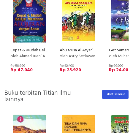
Cepat & Mudah Belajar Membaca AlQuran dengan Benar
Abu Musa Al Asyari : Berjuang dengan Pedang Hati
oleh Ahmad Jueni Abdurahman BN & Shihabuddin SY
oleh Astry Setiawan
oleh Muhammad Nabiel
Rp 58.800
Rp 32.400
Rp 30.000
Rp 47.040
Rp 25.920
Rp 24.000
Buku terbitan Titian Ilmu
Lihat semua
lainnya: