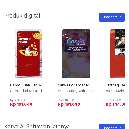
Produk digital
Lihat semua
Dapat Cuan Dari Menulis Kisah
Canva For Mother
oleh Indari Mastuti
oleh Windy Anita Sari
oleh David Tjokro
Rp 238.800
Rp 238.800
Rp 180.000
Rp 191.040
Rp 191.040
Rp 144.00
Karya A. Setiawan lainnya:
Lihat semua