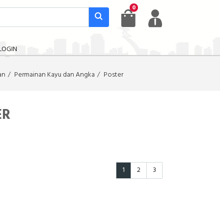
0
LOGIN
an
Permainan Kayu dan Angka
Poster
ER
1
2
3