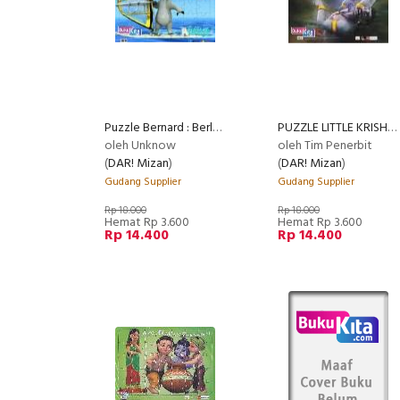
Puzzle Bernard : Berlayar
PUZZLE LITTLE KRISHNA:PEMBELA KEBENARAN
oleh Unknow
oleh Tim Penerbit
(
DAR! Mizan
)
(
DAR! Mizan
)
Gudang Supplier
Gudang Supplier
Rp 18.000
Rp 18.000
Hemat Rp 3.600
Hemat Rp 3.600
Rp 14.400
Rp 14.400