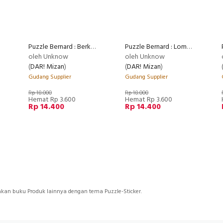
Puzzle Bernard : Berkuda
Puzzle Bernard : Lompat Galah
oleh Unknow
oleh Unknow
(
DAR! Mizan
)
(
DAR! Mizan
)
Gudang Supplier
Gudang Supplier
Rp 18.000
Rp 18.000
Hemat Rp 3.600
Hemat Rp 3.600
Rp 14.400
Rp 14.400
kan buku Produk lainnya dengan tema Puzzle-Sticker.