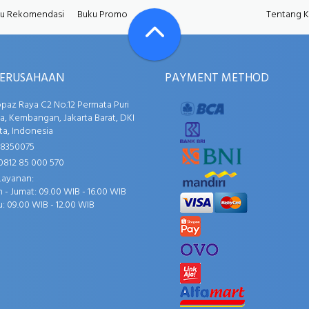
u Rekomendasi
Buku Promo
Tentang 
PERUSAHAAN
PAYMENT METHOD
opaz Raya C2 No.12 Permata Puri
, Kembangan, Jakarta Barat, DKI
ta, Indonesia
58350075
0812 85 000 570
Layanan:
 - Jumat: 09.00 WIB - 16.00 WIB
: 09.00 WIB - 12.00 WIB