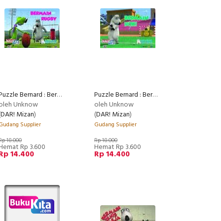
Puzzle Bernard : Bermain Rugby
Puzzle Bernard : Bermain Hoki
oleh Unknow
oleh Unknow
(
DAR! Mizan
)
(
DAR! Mizan
)
Gudang Supplier
Gudang Supplier
Rp 18.000
Rp 18.000
Hemat Rp 3.600
Hemat Rp 3.600
Rp 14.400
Rp 14.400