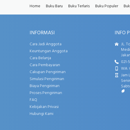
Home
Buku Baru
Buku Terlaris
Buku Populer
Buk
INFORMASI
INFO 
Cara Jadi Anggota
JL. T
Media
Keuntungan Anggota
Jakar
Cara Belanja
021-
Cara Pembayaran
WA: 
Cakupan Pengiriman
Jam 
Simulasi Pengiriman
Senin
Biaya Pengiriman
Sabtu
Proses Pengiriman
FAQ
Kebijakan Privasi
Hubungi Kami