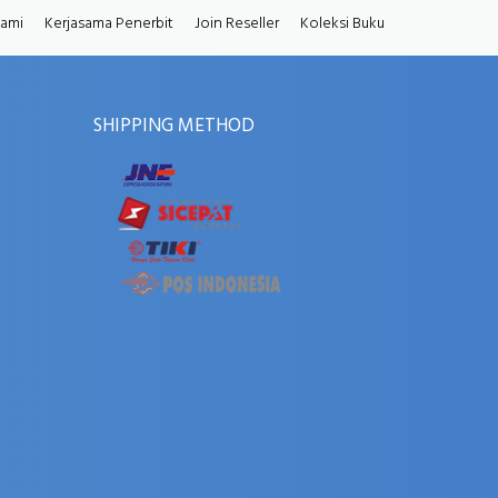
Kami
Kerjasama Penerbit
Join Reseller
Koleksi Buku
SHIPPING METHOD