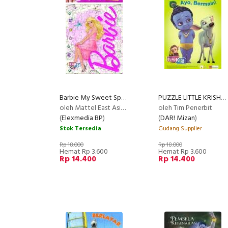
Barbie My Sweet Sponge Puzzle - Spbb08 (Disc 50%)
PUZZLE LITTLE KRISHNA:AYO,BERMAIN!
oleh Mattel East Asia Limited
oleh Tim Penerbit
(
Elexmedia BP
)
(
DAR! Mizan
)
Stok Tersedia
Gudang Supplier
Rp 18.000
Rp 18.000
Hemat Rp 3.600
Hemat Rp 3.600
Rp 14.400
Rp 14.400