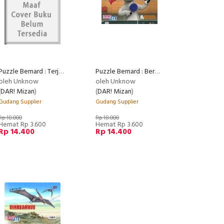
Puzzle Bernard : Terjun Bebas
Puzzle Bernard : Bermain Tenis Meja
oleh Unknow
oleh Unknow
(
DAR! Mizan
)
(
DAR! Mizan
)
Gudang Supplier
Gudang Supplier
Rp 18.000
Rp 18.000
Hemat Rp 3.600
Hemat Rp 3.600
Rp 14.400
Rp 14.400