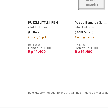
PUZZLE LITTLE KRISHNA:AYO,MKN BERSAMA!
Puzzle Bernard : Gantole
oleh Unknow
oleh Unknow
(
Little K
)
(
DAR! Mizan
)
Gudang Supplier
Gudang Supplier
Rp 18.000
Rp 18.000
Hemat Rp 3.600
Hemat Rp 3.600
Rp 14.400
Rp 14.400
Bukukita.com sebagai Toko Buku Online di Indonesia menyedia