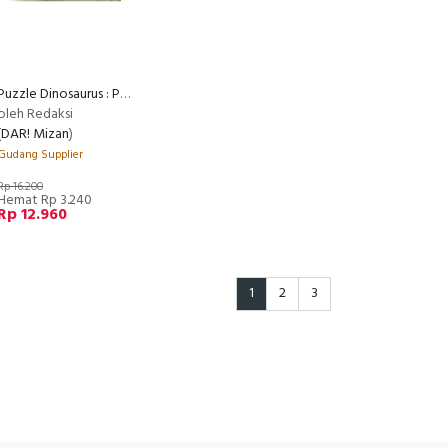
Puzzle Dinosaurus : Pteranodon
oleh Redaksi
(
DAR! Mizan
)
Gudang Supplier
Rp 16.200
Hemat Rp 3.240
Rp 12.960
1
2
3