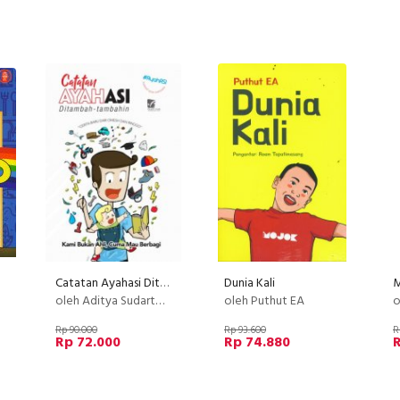
Catatan Ayahasi Ditambah-tambahin (reguler)
Dunia Kali
oleh Aditya Sudarto, A. Rahmat Hidayat, Dipa Andika Nurprasetyo, Ernest Prakasa, Pandu Gunawan
oleh Puthut EA
o
Rp 90.000
Rp 93.600
R
Rp 72.000
Rp 74.880
R