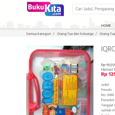
HOME
Semua Kategori
Orang Tua dan Keluarga
Orang Tu
IQRO
Rp 162.
Hemat 
Rp 12
Judul
Penulis
No. ISBN
Penerbit
Tanggal 
Jumlah 