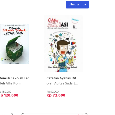
Lihat semua
Memilih Sekolah Terbaik Untuk Anak : Mendobrak cara ajar Tradisional
Catatan Ayahasi Ditambah-tambahin (reguler)
leh Alfie Kohn
oleh Aditya Sudarto, A. Rahmat Hidayat, Dipa Andika Nurprasetyo, Ernest Prakasa, Pandu Gunawan
p 150.000
Rp 90.000
p 120.000
Rp 72.000