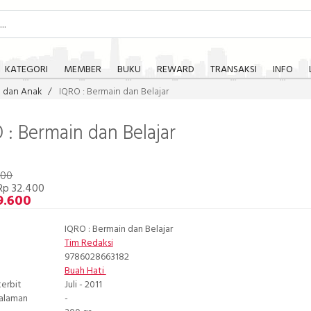
KATEGORI
MEMBER
BUKU
REWARD
TRANSAKSI
INFO
a dan Anak
IQRO : Bermain dan Belajar
 : Bermain dan Belajar
000
Rp 32.400
9.600
IQRO : Bermain dan Belajar
Tim Redaksi
9786028663182
Buah Hati
terbit
Juli - 2011
Halaman
-