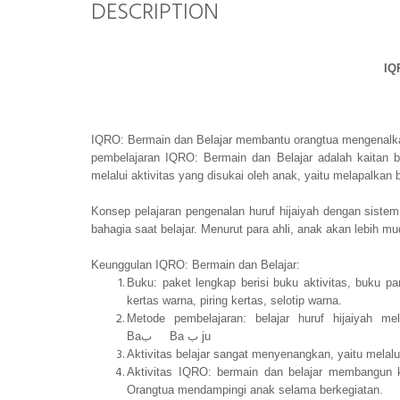
DESCRIPTION
IQ
IQRO: Bermain dan Belajar membantu orangtua mengenalkan
pembelajaran IQRO: Bermain dan Belajar adalah kaitan bu
melalui aktivitas yang disukai oleh anak, yaitu melapalka
Konsep pelajaran pengenalan huruf hijaiyah dengan sist
bahagia saat belajar. Menurut para ahli, anak akan lebih 
Keunggulan IQRO: Bermain dan Belajar:
Buku: paket lengkap berisi buku aktivitas, buku pan
kertas warna, piring kertas, selotip warna.
Metode pembelajaran: belajar huruf hijaiyah m
Baب Ba ب ju
Aktivitas belajar sangat menyenangkan, yaitu melalu
Aktivitas IQRO: bermain dan belajar membangun 
Orangtua mendampingi anak selama berkegiatan.