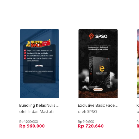
Bundling Kelas Nulis Indscript
Exclusive Basic Facebook Instagram Ads
oleh Indari Mastuti
oleh SPSO
o
Rp 1.200.000
Rp 910.800
R
Rp 960.000
Rp 728.640
R