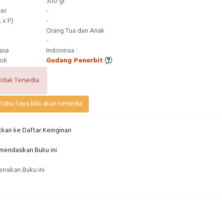
300 gr
ver
-
 x P)
-
Orang Tua dan Anak
-
asa
Indonesia ·
tok
Gudang Penerbit
idak Tersedia
tahu Saya bila akan tersedia
kan ke Daftar Keinginan
endasikan Buku ini
nsikan Buku ini