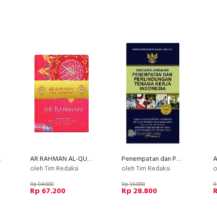
011)
AR RAHMAN AL-QUR'AN (Pink)
Penempatan dan Perlindungan Tenaga Kerja Indonesia (Edisi 2010) (2010)
oleh Tim Redaksi
oleh Tim Redaksi
o
Rp 84.000
Rp 36.000
R
Rp 67.200
Rp 28.800
R