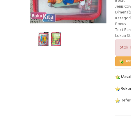
Berat
Jenis Co
Dimensi(L
Kategori
Bonus
Text Bah
Lokasi S
Stok T
Beri
Masuk
Rekom
Refere