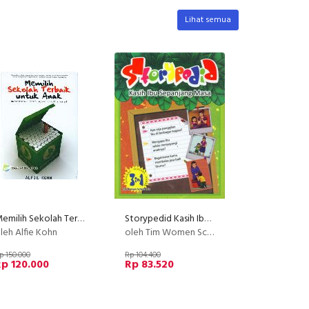
Lihat semua
Memilih Sekolah Terbaik Untuk Anak : Mendobrak cara ajar Tradisional
Storypedid Kasih Ibu Sepanjang Masa
leh Alfie Kohn
oleh Tim Women Script
p 150.000
Rp 104.400
p 120.000
Rp 83.520