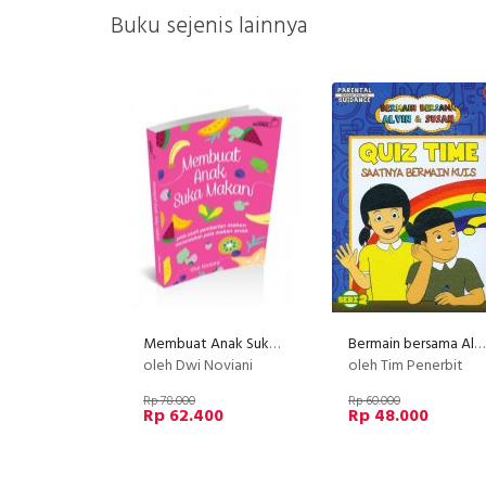
Buku sejenis lainnya
Membuat Anak Suka Makan
Bermain bersama Alvin & Susan: Quiz Time - Saatnya Bermain Kuis (Seri -2)
oleh Dwi Noviani
oleh Tim Penerbit
Rp 78.000
Rp 60.000
Rp 62.400
Rp 48.000