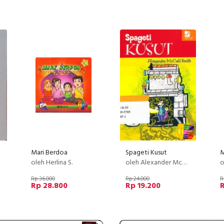
Mari Berdoa
Spageti Kusut
oleh Herlina S.
oleh Alexander McCall Smith
o
Rp 36.000
Rp 24.000
R
Rp 28.800
Rp 19.200
R