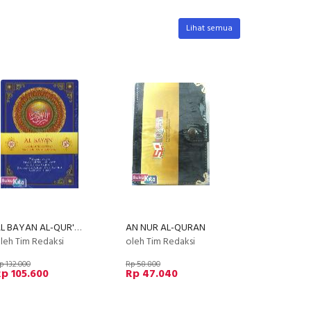
Lihat semua
AL BAYAN AL-QUR'AN (BIRU)
AN NUR AL-QURAN
leh Tim Redaksi
oleh Tim Redaksi
p 132.000
Rp 58.800
p 105.600
Rp 47.040