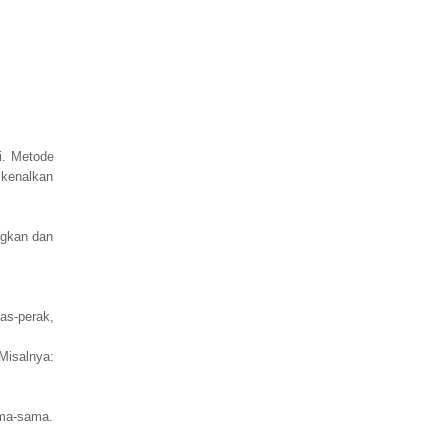
i. Metode
ikenalkan
ngkan dan
as-perak,
Misalnya:
ama-sama.