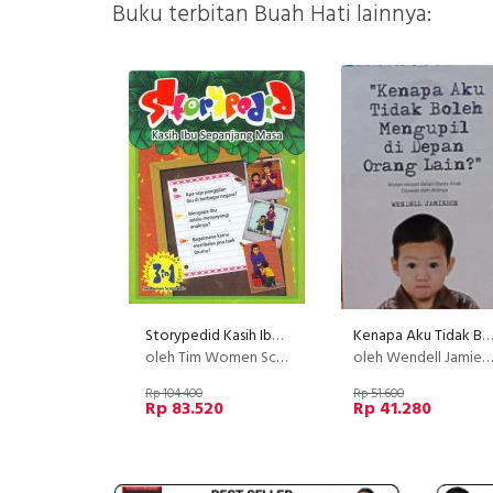
Buku terbitan Buah Hati lainnya:
Storypedid Kasih Ibu Sepanjang Masa
Kenapa Aku Tidak Boleh Mengupil Di Depan Orang Lain?
oleh Tim Women Script
oleh Wendell Jamieson
Rp 104.400
Rp 51.600
Rp 83.520
Rp 41.280