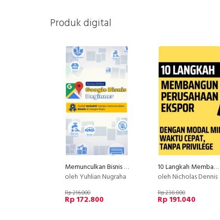
Produk digital
Memunculkan Bisnis di Google Maps untuk Usaha Jasa & non-Jasa (Google Bisnis)
10 Langkah Membangun Perusahaan Ekspor!
oleh Yuhlian Nugraha
oleh Nicholas Dennis
Rp 216.000
Rp 238.800
Rp 172.800
Rp 191.040