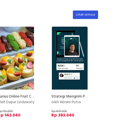
Lihat semua
Kursus Online Fruit Cream Puff Dan Eclair Dapur Lindawaty PU
Strategi Mengirim Proposal 100+ Job
leh Dapur Lindawaty
oleh Abram Putra
p 178.800
Rp 478.800
p 143.040
Rp 383.040