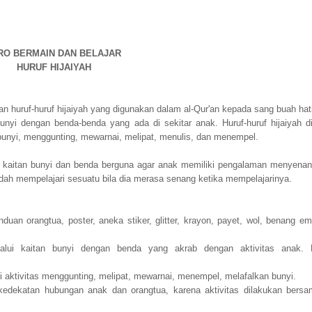
RO BERMAIN DAN BELAJAR
HURUF HIJAIYAH
 huruf-huruf hijaiyah yang digunakan dalam al-Qur'an kepada sang buah hat
nyi dengan benda-benda yang ada di sekitar anak. Huruf-huruf hijaiyah d
n bunyi, menggunting, mewarnai, melipat, menulis, dan menempel.
em kaitan bunyi dan benda berguna agar anak memiliki pengalaman menyena
mudah mempelajari sesuatu bila dia merasa senang ketika mempelajarinya.
duan orangtua, poster, aneka stiker, glitter, krayon, payet, wol, benang em
elalui kaitan bunyi dengan benda yang akrab dengan aktivitas anak. 
i aktivitas menggunting, melipat, mewarnai, menempel, melafalkan bunyi.
kedekatan hubungan anak dan orangtua, karena aktivitas dilakukan bers