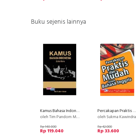
Buku sejenis lainnya
Kamus Bahasa Indonesia Edisi Baru (Soft Cover)
Percakapan Praktis dan Mudah dalam Bahasa Inggris
oleh Tim Pandom Media Nusantara
oleh Sukma Kawindra
Rp 148.800
Rp 42.000
Rp 119.040
Rp 33.600