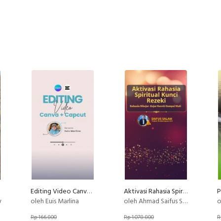
Editing Video Canva + Capcut
Aktivasi Rahasia Spiritual Kunci Rezeki
y
oleh Euis Marlina
oleh Ahmad Saifus Salam
o
Rp 166.800
Rp 1.078.800
R