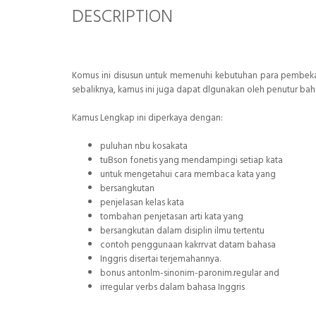
DESCRIPTION
Komus ini disusun untuk memenuhi kebutuhan para pembeka
sebaliknya, kamus ini juga dapat dlgunakan oleh penutur bah
Kamus Lengkap ini diperkaya dengan:
puluhan nbu kosakata
tuBson fonetis yang mendampingi setiap kata
untuk mengetahui cara membaca kata yang
bersangkutan
penjelasan kelas kata
tombahan penjetasan arti kata yang
bersangkutan dalam disiplin ilmu tertentu
contoh penggunaan kakrrvat datam bahasa
Inggris disertai terjemahannya.
bonus antonlm-sinonim-paronim.regular and
irregular verbs dalam bahasa Inggris