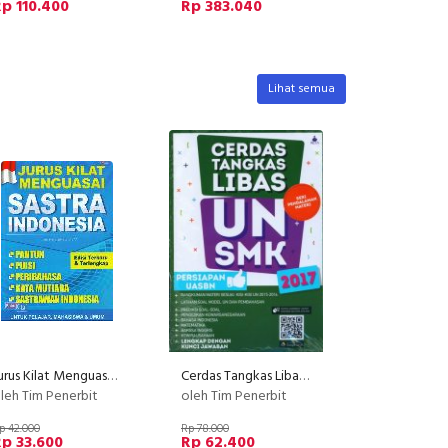
p 110.400
Rp 383.040
Lihat semua
Jurus Kilat Menguasai Sastra Indonesia
Cerdas Tangkas Libas UN SMK 2017
leh Tim Penerbit
oleh Tim Penerbit
p 42.000
Rp 78.000
p 33.600
Rp 62.400