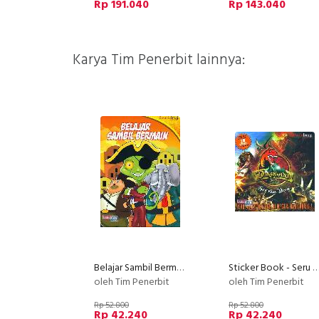
Rp 191.040
Rp 143.040
Karya Tim Penerbit lainnya:
Belajar Sambil Bermain
Sticker Book - Seru Berpetualangan Di Negeri Dino
oleh Tim Penerbit
oleh Tim Penerbit
Rp 52.800
Rp 52.800
Rp 42.240
Rp 42.240