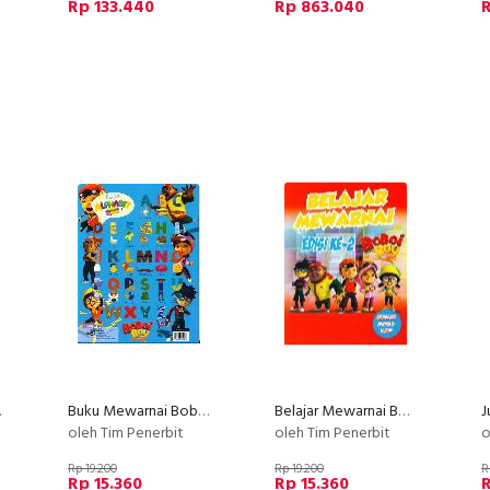
Rp 133.440
Rp 863.040
R
saurus
Buku Mewarnai Boboi Boy
Belajar Mewarnai Boboi Boy Edisi ke-2
oleh Tim Penerbit
oleh Tim Penerbit
o
Rp 19.200
Rp 19.200
R
Rp 15.360
Rp 15.360
R