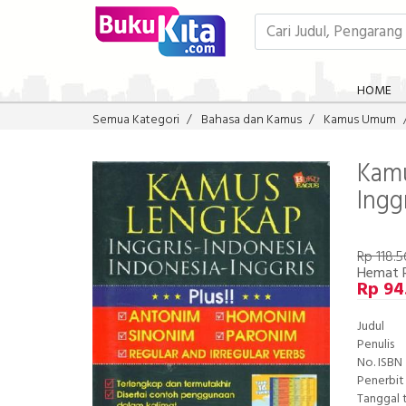
HOME
Semua Kategori
Bahasa dan Kamus
Kamus Umum
Kamu
Ingg
Rp 118.
Hemat R
Rp 94
Judul
Penulis
No. ISBN
Penerbit
Tanggal 