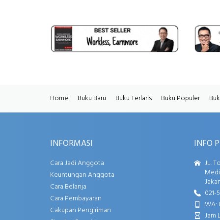
Home
Buku Baru
Buku Terlaris
Buku Populer
Buk
INFORMASI
INFO 
Cara Jadi Anggota
JL. T
Media
Keuntungan Anggota
Jakar
Cara Belanja
021-
Cara Pembayaran
WA: 
Cakupan Pengiriman
Jam 