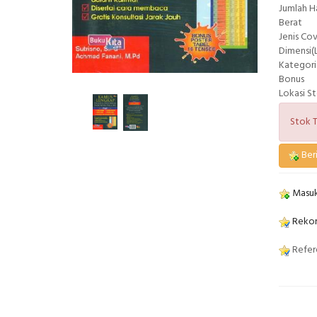
Jumlah 
Berat
Jenis Co
Dimensi(L
Kategori
Bonus
Lokasi S
Stok T
Beri
Masuk
Rekom
Refere