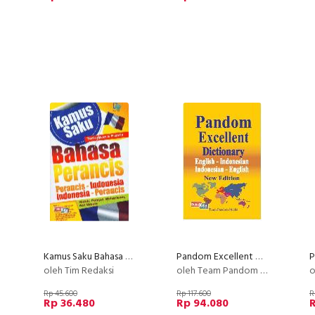
Kamus Saku Bahasa Perancis
Pandom Excellent Dictionary New Edition (SC)
oleh Tim Redaksi
oleh Team Pandom Media Nusantara
o
Rp 45.600
Rp 117.600
R
Rp 36.480
Rp 94.080