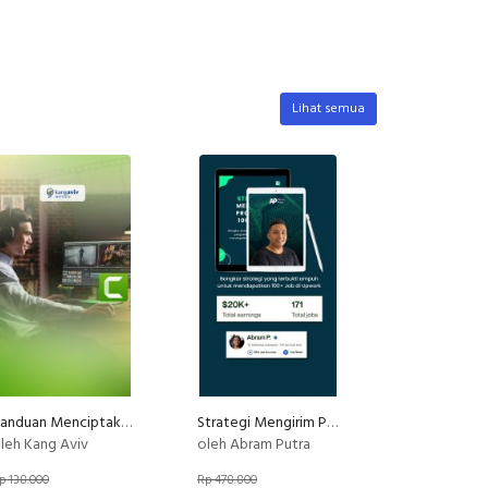
Lihat semua
Panduan Menciptakan Video Kursus Online Professional
Strategi Mengirim Proposal 100+ Job
leh Kang Aviv
oleh Abram Putra
p 138.000
Rp 478.800