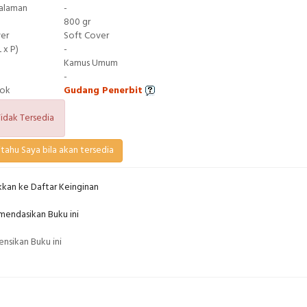
Halaman
-
800 gr
ver
Soft Cover
 x P)
-
Kamus Umum
-
tok
Gudang Penerbit
idak Tersedia
tahu Saya bila akan tersedia
kan ke Daftar Keinginan
endasikan Buku ini
nsikan Buku ini