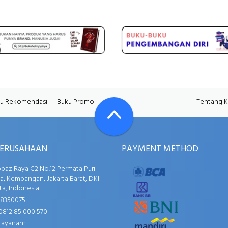
u Rekomendasi
Buku Promo
Tentang 
PERUSAHAAN
PAYMENT METHOD
opaz Raya C2 No.12 Permata Puri
, Kembangan, Jakarta Barat, DKI
ta, Indonesia
58350075
0812 85 000 570
Layanan: