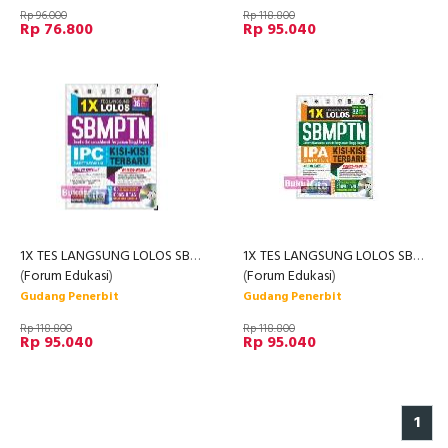
Rp 96.000
Rp 118.800
Rp 76.800
Rp 95.040
1X TES LANGSUNG LOLOS SBMPTN IPC SAINTEK SOSHUM
1X TES LANGSUNG LOLOS SBMPTN IPA SAINTEK
(
Forum Edukasi
)
(
Forum Edukasi
)
Gudang Penerbit
Gudang Penerbit
Rp 118.800
Rp 118.800
Rp 95.040
Rp 95.040
1