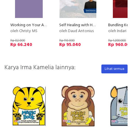
Working on Your Anxiety
Self Healing with Hypnotherapy
oleh Christy MS
oleh Daud Antonius
oleh Indari M
Rp 82.800
Rp 118.800
Rp 1.200.000
Rp 66.240
Rp 95.040
Rp 960.00
Karya Irma Kamelia lainnya:
Lihat semua