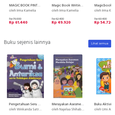
MAGIC BOOK PINTAR MATEMATIKA MENGENAL PENJUMLAHAN DAN PENGURANGAN 3-5 TAHUN
Magic Book Writing & Counting 1-20 (3-5 Tahun)
oleh Irma Kamelia
oleh Irma Kamelia
oleh Irma Kam
Rp 76.800
Rp 62.400
Rp 68.400
Rp 61.440
Rp 49.920
Rp 54.720
Buku sejenis lainnya
Lihat semua
Pengetahuan Seru Bumi Dan Antariksa Serta Kehidupan Di dalammnya
Merayakan Asesmen Merdeka Belajar
oleh Winkanda Satria Putra
oleh Najelaa Shihab, Bukik Setiawan, dan Penggerak Guru Belajar
oleh Umi Andr