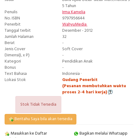
5 Tahun
Penulis
Irma Kamelia
No. ISBN
9797956644
Penerbit
WahyuMedia
Tanggal terbit
Desember - 2012
Jumlah Halaman
32
Berat
-
Jenis Cover
Soft Cover
Dimensi(L x P)
-
Kategori
Pendidikan Anak
Bonus
-
Text Bahasa
Indonesia ·
Lokasi Stok
Gudang Penerbit
(Pesanan membutuhkan waktu
proses 2-4 hari kerja)
Stok Tidak Tersedia
Beritahu Saya bila akan tersedia
Masukkan ke Daftar
Bagikan melalui Whatsapp