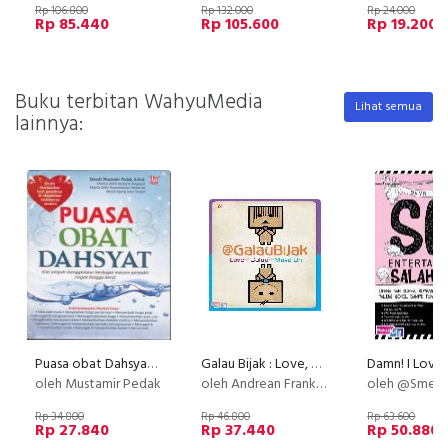
Rp 106.800
Rp 132.000
Rp 24.000
Rp 85.440
Rp 105.600
Rp 19.200
Buku terbitan WahyuMedia
Lihat semua
lainnya:
Puasa obat Dahsyat (Disc 50%)
Galau Bijak : Love, Galau, Move On
oleh Mustamir Pedak
oleh Andrean Frank, @GalauBijak
oleh @SmentSal
Rp 34.800
Rp 46.800
Rp 63.600
Rp 27.840
Rp 37.440
Rp 50.880