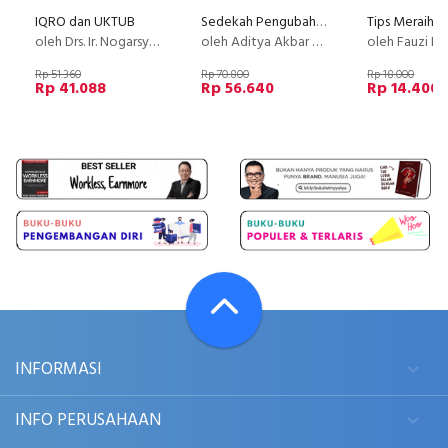
IQRO dan UKTUB
Sedekah Pengubah Nasib: Membuka Jalan Rezeki
oleh Drs. Ir. Nogarsyah
oleh Aditya Akbar Hakim
oleh Fauzi Nugroho, SE, MM & Ahm
Rp 51.360
Rp 70.800
Rp 18.000
Rp 41.088
Rp 56.640
Rp 14.400
INFORMASI
INFO PERUSAHAAN