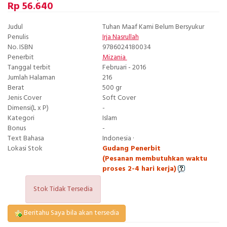
Rp 56.640
Judul
Tuhan Maaf Kami Belum Bersyukur
Penulis
Irja Nasrullah
No. ISBN
9786024180034
Penerbit
Mizania
Tanggal terbit
Februari - 2016
Jumlah Halaman
216
Berat
500 gr
Jenis Cover
Soft Cover
Dimensi(L x P)
-
Kategori
Islam
Bonus
-
Text Bahasa
Indonesia ·
Lokasi Stok
Gudang Penerbit
(Pesanan membutuhkan waktu
proses 2-4 hari kerja)
Stok Tidak Tersedia
Beritahu Saya bila akan tersedia