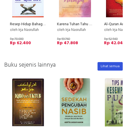
Resep Hidup Bahagia Menurut al-Quran
Karena Tuhan Tahu Kau Mampu
oleh Irja Nasrullah
oleh Irja Nasrullah
oleh Irja Nasru
Rp 78.000
Rp 59.760
Rp 52.560
Rp 62.400
Rp 47.808
Rp 42.048
Buku sejenis lainnya
Lihat semua