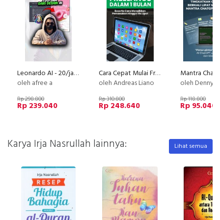
Leonardo AI - 20/jam dari deisgn poster AI
Cara Cepat Mulai Freelance Dalam 1 Bulan
Mantra Chat
oleh afree a
oleh Andreas Liano
oleh Denny 
Rp 298.800
Rp 310.800
Rp 118.800
Rp 239.040
Rp 248.640
Rp 95.040
Karya Irja Nasrullah lainnya:
Lihat semua