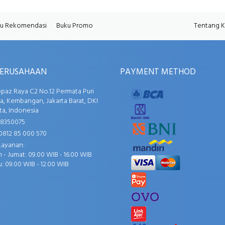
u Rekomendasi
Buku Promo
Tentang 
PERUSAHAAN
PAYMENT METHOD
opaz Raya C2 No.12 Permata Puri
, Kembangan, Jakarta Barat, DKI
ta, Indonesia
58350075
0812 85 000 570
Layanan:
 - Jumat: 09.00 WIB - 16.00 WIB
: 09.00 WIB - 12.00 WIB