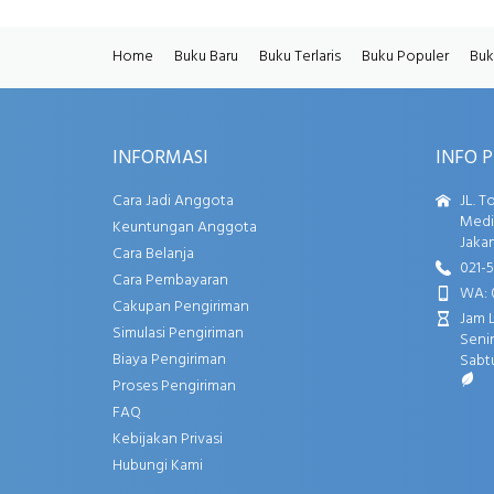
Home
Buku Baru
Buku Terlaris
Buku Populer
Buk
INFORMASI
INFO 
Cara Jadi Anggota
JL. T
Media
Keuntungan Anggota
Jakar
Cara Belanja
021-
Cara Pembayaran
WA: 
Cakupan Pengiriman
Jam 
Simulasi Pengiriman
Senin
Biaya Pengiriman
Sabtu
Proses Pengiriman
FAQ
Kebijakan Privasi
Hubungi Kami