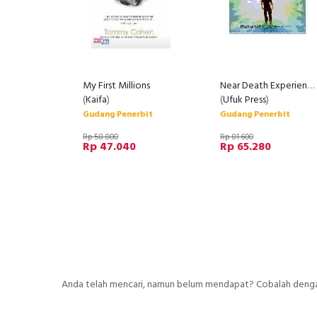
My First Millions
Near Death Experiences - Kematian Bukanlah Akhir Namun Sebuah Permulaan
(
Kaifa
)
(
Ufuk Press
)
Gudang Penerbit
Gudang Penerbit
Rp 58.800
Rp 81.600
Rp 47.040
Rp 65.280
Anda telah mencari, namun belum mendapat? Cobalah dengan