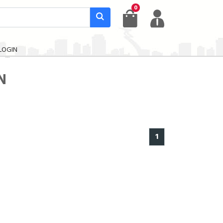
0
LOGIN
N
1