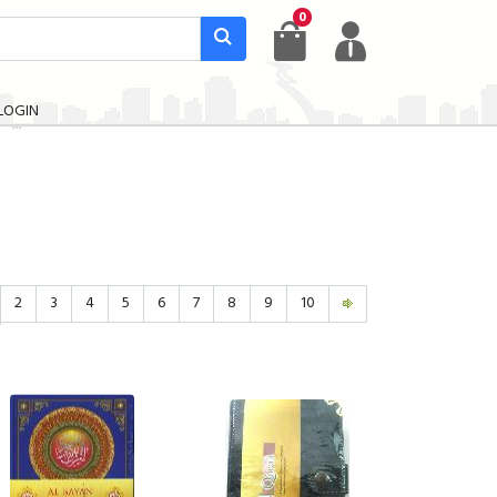
0
LOGIN
2
3
4
5
6
7
8
9
10