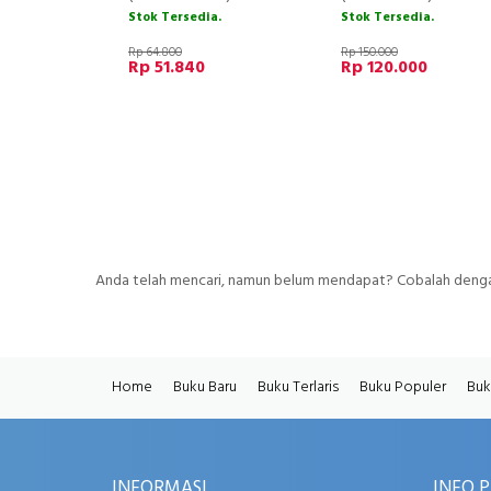
Stok Tersedia.
Stok Tersedia.
Rp 64.800
Rp 150.000
Rp 51.840
Rp 120.000
Anda telah mencari, namun belum mendapat? Cobalah dengan
Home
Buku Baru
Buku Terlaris
Buku Populer
Buk
INFORMASI
INFO 