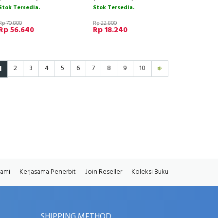
Stok Tersedia.
Stok Tersedia.
Rp 70.800
Rp 22.800
Rp 56.640
Rp 18.240
1
2
3
4
5
6
7
8
9
10
Kami
Kerjasama Penerbit
Join Reseller
Koleksi Buku
SHIPPING METHOD