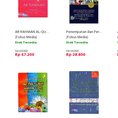
AR RAHMAN AL-QUR'AN (Pink)
Penempatan dan Perlindungan Tenaga Kerja Indonesia (Edisi 2010) (2010)
(
Fokus Media
)
(
Fokus Media
)
Stok Tersedia.
Stok Tersedia.
Rp 84.000
Rp 36.000
Rp 67.200
Rp 28.800