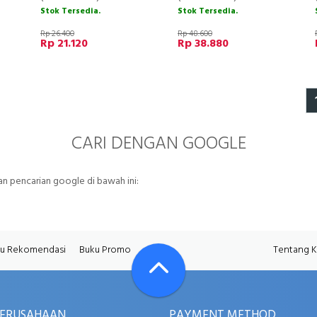
Stok Tersedia.
Stok Tersedia.
Rp 26.400
Rp 48.600
Rp 21.120
Rp 38.880
CARI DENGAN GOOGLE
 pencarian google di bawah ini:
u Rekomendasi
Buku Promo
Tentang 
PERUSAHAAN
PAYMENT METHOD