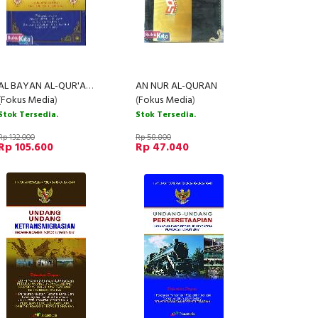
AL BAYAN AL-QUR'AN (BIRU)
AN NUR AL-QURAN
(
Fokus Media
)
(
Fokus Media
)
Stok Tersedia.
Stok Tersedia.
Rp 132.000
Rp 58.800
Rp 105.600
Rp 47.040