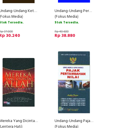
Undang-Undang Ketransmigrasian
Undang-Undang Perkeretaapian (Undang-Undang Republik Indonesia Nomor 23 Tahun 2007)
(
Fokus Media
)
(
Fokus Media
)
Stok Tersedia.
Stok Tersedia.
Rp 37.800
Rp 48.600
Rp 30.240
Rp 38.880
Mereka Yang Dicintai Allah
Undang-Undang Pajak Pertambahan Nilai bk
(
Lentera Hati
)
(
Fokus Media
)