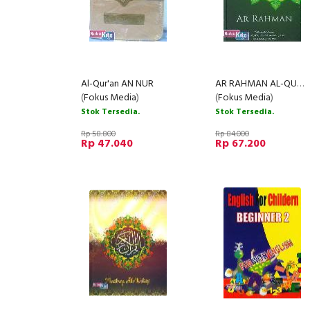
Al-Qur'an AN NUR
AR RAHMAN AL-QURAN Cover Hijau (2011)
(
Fokus Media
)
(
Fokus Media
)
Stok Tersedia.
Stok Tersedia.
Rp 58.800
Rp 84.000
Rp 47.040
Rp 67.200