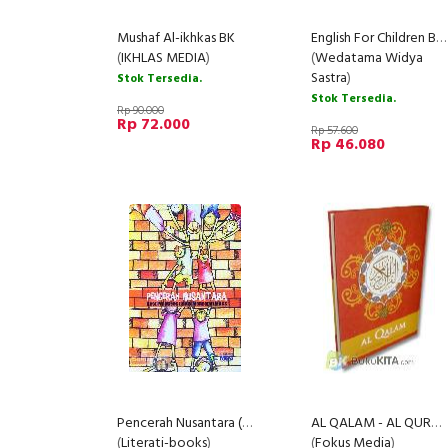
Mushaf Al-ikhkas BK
English For Children Beginner 1-2 (Paket)
(
IKHLAS MEDIA
)
(
Wedatama Widya
Sastra
)
Stok Tersedia.
Stok Tersedia.
Rp 90.000
Rp 72.000
Rp 57.600
Rp 46.080
Pencerah Nusantara (Best Practices untuk Mencapai MDGs)
AL QALAM - AL QURAN DAN TERJEMAHNYA
(
Literati-books
)
(
Fokus Media
)