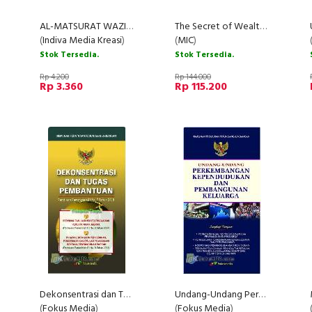
AL-MATSURAT WAZIFAH KUBRA (Jenis 1) pelangi
The Secret of Wealth Creation - Cara Mendapatkan Kekayaan Mulai Dari Nol
(
Indiva Media Kreasi
)
(
MIC
)
Stok Tersedia.
Stok Tersedia.
Rp 4.200
Rp 144.000
Rp 3.360
Rp 115.200
Dekonsentrasi dan Tugas Pembantuan
Undang-Undang Perkembangan Kependudukan dan Pembangunan Keluarga
(
Fokus Media
)
(
Fokus Media
)