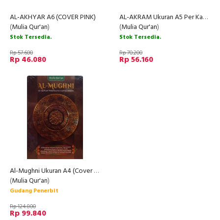
AL-AKHYAR A6 (COVER PINK)
AL-AKRAM Ukuran A5 Per Kata (Cover Merah)
(
Mulia Qur'an
)
(
Mulia Qur'an
)
Stok Tersedia.
Stok Tersedia.
Rp 57.600
Rp 70.200
Rp 46.080
Rp 56.160
Al-Mughni Ukuran A4 (Cover Coklat)
(
Mulia Qur'an
)
Gudang Penerbit
Rp 124.800
Rp 99.840