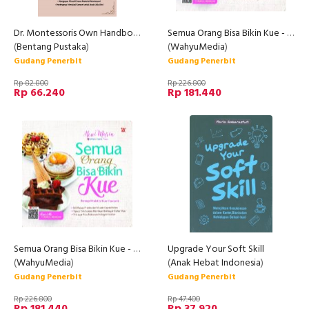
Dr. Montessoris Own Handbook
Semua Orang Bisa Bikin Kue - Resep Praktis Kue Favorit (Promo Best Book)
(
Bentang Pustaka
)
(
WahyuMedia
)
Gudang Penerbit
Gudang Penerbit
Rp 82.800
Rp 226.800
Rp 66.240
Rp 181.440
Semua Orang Bisa Bikin Kue - Resep Praktis Kue Favorit [Edisi TTD] (Promo Best Book)
Upgrade Your Soft Skill
(
WahyuMedia
)
(
Anak Hebat Indonesia
)
Gudang Penerbit
Gudang Penerbit
Rp 226.800
Rp 47.400
Rp 181.440
Rp 37.920