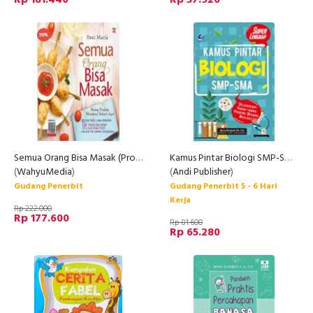
Semua Orang Bisa Masak (Promo Best Book)
Kamus Pintar Biologi SMP-SMA, Dilengkapi Nama-nama Penemu Bidang Biologi
(
WahyuMedia
)
(
Andi Publisher
)
Gudang Penerbit
Gudang Penerbit 5 - 6 Hari
Kerja
Rp 222.000
Rp 177.600
Rp 81.600
Rp 65.280