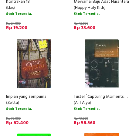
Kontrakan 18
Mewarnai Baju Adat Nusantara
(
Lkis
)
(
Happy Holy Kids
)
Stok Tersedia.
Stok Tersedia.
Rp 24.000
Rp 42.000
Rp 19.200
Rp 33.600
Impian yang Sempurna
Tustel `Capturing Moments Of Life`
(
Zettu
)
(
Alif Alya
)
Stok Tersedia.
Stok Tersedia.
Rp 78.000
Rp 73.200
Rp 62.400
Rp 58.560