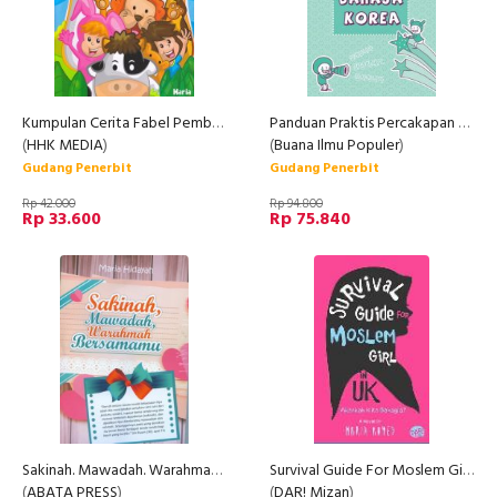
Kumpulan Cerita Fabel Pembangun Karakter
Panduan Praktis Percakapan Bahasa Korea
(
HHK MEDIA
)
(
Buana Ilmu Populer
)
Gudang Penerbit
Gudang Penerbit
Rp 42.000
Rp 94.800
Rp 33.600
Rp 75.840
Sakinah. Mawadah. Warahmah Bersamamu
Survival Guide For Moslem Girl In Uk (Novel Remaja)
(
ABATA PRESS
)
(
DAR! Mizan
)