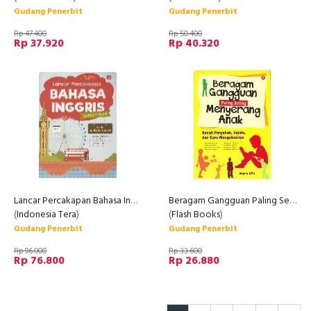
Gudang Penerbit
Gudang Penerbit
Rp 47.400
Rp 50.400
Rp 37.920
Rp 40.320
Lancar Percakapan Bahasa Inggris Sehari-Hari Edisi Superlengkap
Beragam Gangguan Paling Sering Menyerang Anak
(
Indonesia Tera
)
(
Flash Books
)
Gudang Penerbit
Gudang Penerbit
Rp 96.000
Rp 33.600
Rp 76.800
Rp 26.880