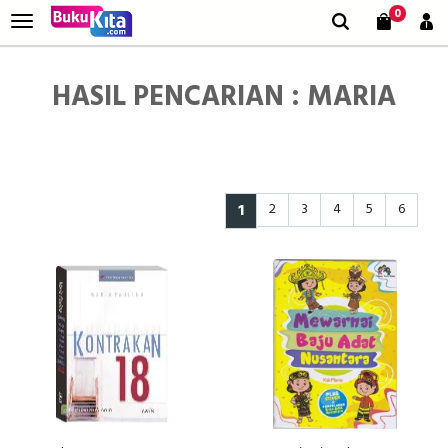
0
HASIL PENCARIAN : MARIA
1
2
3
4
5
6