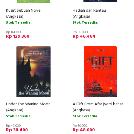
Kusut Sebuah Novel
Hadiah dari Rantau
(
Angkasa
)
(
Angkasa
)
Stok Tersedia.
Stok Tersedia.
Rp 161.700
Rp 58.080
Rp 129.360
Rp 46.464
Under The Waning Moon
A Gift From Afar (versi bahasa Inggris)
(
Angkasa
)
(
Angkasa
)
Stok Tersedia.
Stok Tersedia.
Rp 48.000
Rp 60.000
Rp 38.400
Rp 48.000