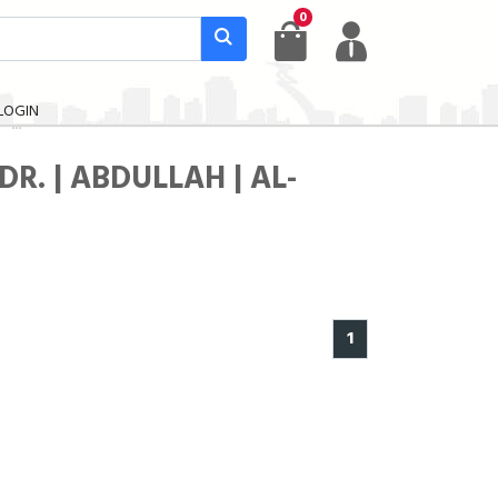
0
LOGIN
DR. | ABDULLAH | AL-
1