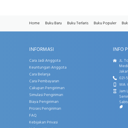
Home
Buku Baru
Buku Terlaris
Buku Populer
Buk
INFORMASI
INFO 
Cara Jadi Anggota
JL. T
Media
Keuntungan Anggota
Jakar
Cara Belanja
021-
Cara Pembayaran
WA: 
Cakupan Pengiriman
Jam 
Simulasi Pengiriman
Senin
Biaya Pengiriman
Sabtu
Proses Pengiriman
FAQ
Kebijakan Privasi