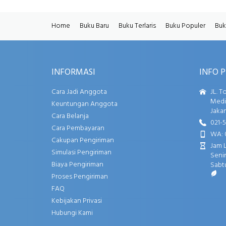
Home
Buku Baru
Buku Terlaris
Buku Populer
Buk
INFORMASI
INFO 
Cara Jadi Anggota
JL. T
Media
Keuntungan Anggota
Jakar
Cara Belanja
021-
Cara Pembayaran
WA: 
Cakupan Pengiriman
Jam 
Simulasi Pengiriman
Senin
Biaya Pengiriman
Sabtu
Proses Pengiriman
FAQ
Kebijakan Privasi
Hubungi Kami