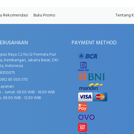
u Rekomendasi
Buku Promo
Tentang 
PERUSAHAAN
PAYMENT METHOD
opaz Raya C2 No.12 Permata Puri
, Kembangan, Jakarta Barat, DKI
ta, Indonesia
58350075
0812 85 000 570
Layanan:
 - Jumat: 09.00 WIB - 16.00 WIB
: 09.00 WIB - 12.00 WIB