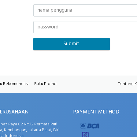
u Rekomendasi
Buku Promo
Tentang 
PERUSAHAAN
PAYMENT METHOD
opaz Raya C2 No.12 Permata Puri
, Kembangan, Jakarta Barat, DKI
ta, Indonesia