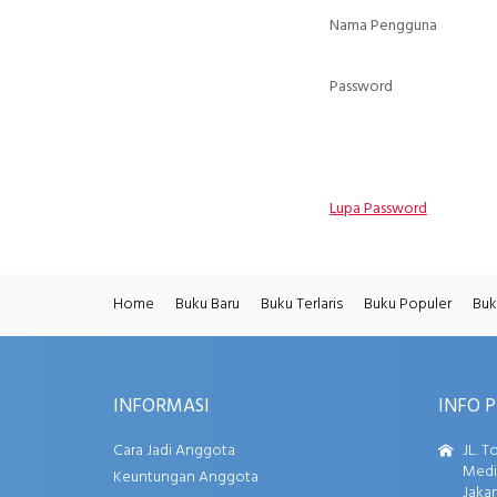
Nama Pengguna
Password
Lupa Password
Home
Buku Baru
Buku Terlaris
Buku Populer
Buk
INFORMASI
INFO 
Cara Jadi Anggota
JL. T
Media
Keuntungan Anggota
Jakar