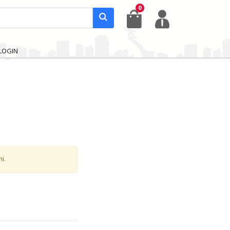
0
LOGIN
i.