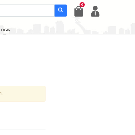
0
LOGIN
i.