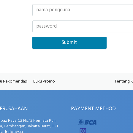
u Rekomendasi
Buku Promo
Tentang 
PERUSAHAAN
PAYMENT METHOD
opaz Raya C2 No.12 Permata Puri
, Kembangan, Jakarta Barat, DKI
ta, Indonesia