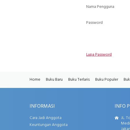
Nama Pengguna
Password
Lupa Password
Home
Buku Baru
Buku Terlaris
Buku Populer
Buk
INFORMASI
INFO 
Cara Jadi Anggota
JL. T
Media
Keuntungan Anggota
Jakar