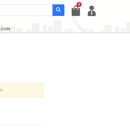
0
LOGIN
i.