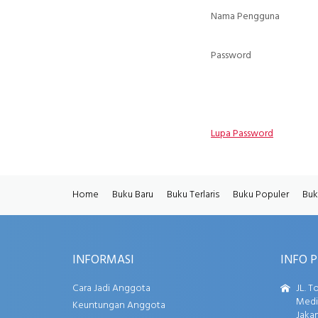
Nama Pengguna
Password
Lupa Password
Home
Buku Baru
Buku Terlaris
Buku Populer
Buk
INFORMASI
INFO 
Cara Jadi Anggota
JL. T
Media
Keuntungan Anggota
Jakar