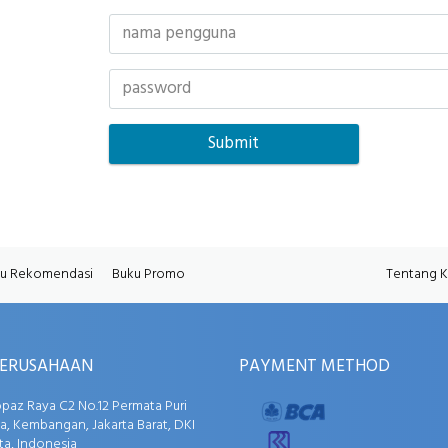
u Rekomendasi
Buku Promo
Tentang 
PERUSAHAAN
PAYMENT METHOD
opaz Raya C2 No.12 Permata Puri
, Kembangan, Jakarta Barat, DKI
ta, Indonesia