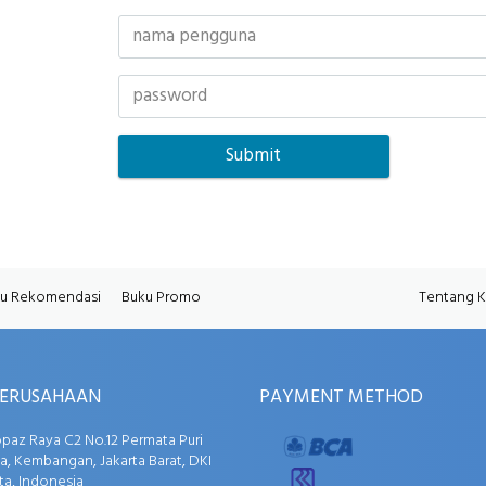
u Rekomendasi
Buku Promo
Tentang 
PERUSAHAAN
PAYMENT METHOD
opaz Raya C2 No.12 Permata Puri
, Kembangan, Jakarta Barat, DKI
ta, Indonesia