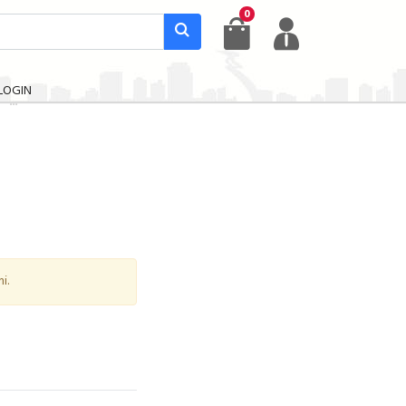
0
LOGIN
i.