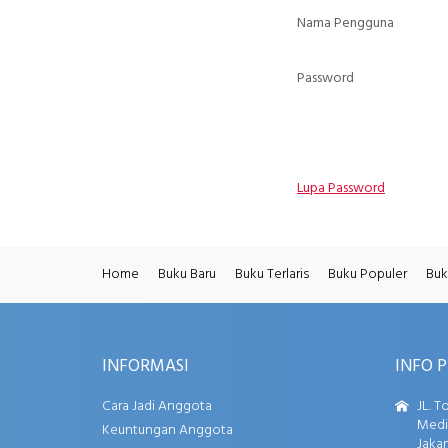
Nama Pengguna
Password
Lupa Password
Home
Buku Baru
Buku Terlaris
Buku Populer
Buk
INFORMASI
INFO 
Cara Jadi Anggota
JL. T
Media
Keuntungan Anggota
Jakar