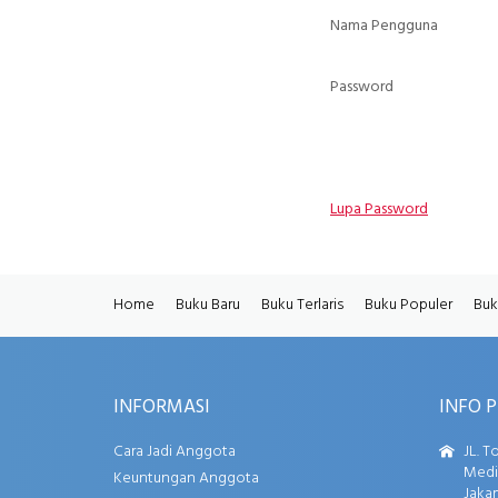
Nama Pengguna
Password
Lupa Password
Home
Buku Baru
Buku Terlaris
Buku Populer
Buk
INFORMASI
INFO 
Cara Jadi Anggota
JL. T
Media
Keuntungan Anggota
Jakar