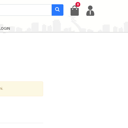
0
LOGIN
i.