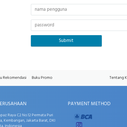
u Rekomendasi
Buku Promo
Tentang 
PERUSAHAAN
PAYMENT METHOD
opaz Raya C2 No.12 Permata Puri
, Kembangan, Jakarta Barat, DKI
ta, Indonesia