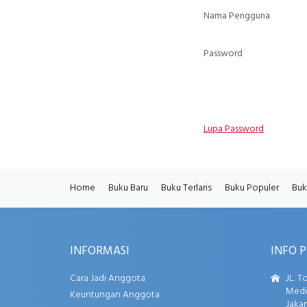
Nama Pengguna
Password
Lupa Password
Home
Buku Baru
Buku Terlaris
Buku Populer
Buk
INFORMASI
INFO 
Cara Jadi Anggota
JL. T
Media
Keuntungan Anggota
Jakar