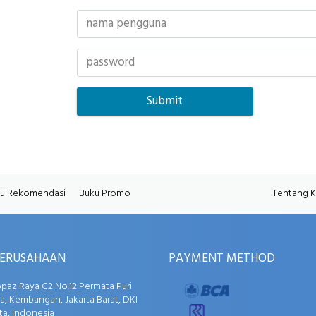
u Rekomendasi
Buku Promo
Tentang 
PERUSAHAAN
PAYMENT METHOD
opaz Raya C2 No.12 Permata Puri
, Kembangan, Jakarta Barat, DKI
ta, Indonesia