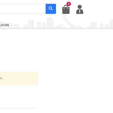
0
LOGIN
i.