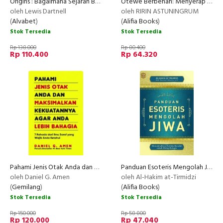
Origins : Bagaimana Sejarah Bumi Membentuk Sejarah Umat Manusia
Otewe Berbenah: Menyerap Energi Ayat-Ayat Motivasi Untuk Hidup Lebih Baik
oleh Lewis Dartnell
oleh RIRIN ASTUNINGRUM
(
Alvabet
)
(
Alifia Books
)
Stok Tersedia
Stok Tersedia
Rp 138.000
Rp 80.400
Rp 110.400
Rp 64.320
Pahami Jenis Otak Anda dan Maksimalkan Kekuatannya Agar Anda Lebih Bahagia
Panduan Esoteris Mengolah Jiwa: Menumbuhkan Perilaku Beradab untuk Hidup Bahagia
oleh Daniel G. Amen
oleh Al-Hakim at-Tirmidzi
(
Gemilang
)
(
Alifia Books
)
Stok Tersedia
Stok Tersedia
Rp 150.000
Rp 58.800
Rp 120.000
Rp 47.040