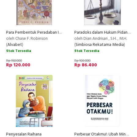
Para Pembentuk Peradaban Islam: Seribu Tahun Pertama (HC)
Paradoks dalam Hukum Pidana dan Sistem Peradilan Pidana
oleh Chase F. Robinson
oleh Dian Andrisari , S.H. , M.H.
(
Alvabet
)
(
Simbiosa Rekatama Media
)
Stok Tersedia
Stok Tersedia
Rp 150.000
Rp 108.000
Rp 120.000
Rp 86.400
Penyesalan Raihana
Perbesar Otakmu!: Ubah Mindset Anda agar Segala Urusan Hidup Menjadi Lebih Ringan