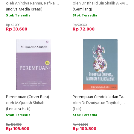
oleh Anindya Rahma, Rafika Widyanasari, Rasyiqa Annisa Thohira, Nabila Luthfiana Nur Fatimah
oleh Dr. Khalid Bin Shalih Al-Munif
(
Indiva Media Kreasi
)
(
Gemilang
)
Stok Tersedia
Stok Tersedia
Rp 42.000
Rp 90.000
Rp 33.600
Rp 72.000
Perempuan (Cover Baru)
Perempuan Cendekia dan Tantangan Neoliberalisme
oleh M.Quraish Shihab
oleh Dr.Dzuriyatun Toyibah,M.Si,M.A
(
Lentera Hati
)
(
Lkis
)
Stok Tersedia
Stok Tersedia
Rp 132.000
Rp 126.000
Rp 105.600
Rp 100.800