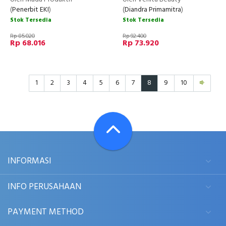
(
Penerbit EKI
)
(
Diandra Primamitra
)
Stok Tersedia
Stok Tersedia
Rp 85.020
Rp 92.400
Rp 68.016
Rp 73.920
1
2
3
4
5
6
7
8
9
10
INFORMASI
INFO PERUSAHAAN
PAYMENT METHOD