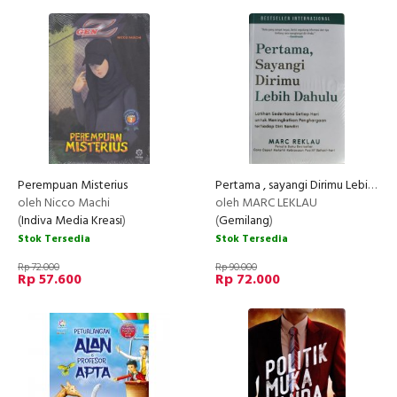
Perempuan Misterius
Pertama , sayangi Dirimu Lebih Dahulu
oleh Nicco Machi
oleh MARC LEKLAU
(
Indiva Media Kreasi
)
(
Gemilang
)
Stok Tersedia
Stok Tersedia
Rp 72.000
Rp 90.000
Rp 57.600
Rp 72.000