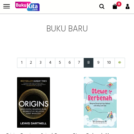
0
BUKU BARU
1
2
3
4
5
6
7
8
9
10