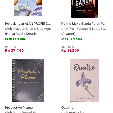
Petualangan ALAN PROFESOR APTA
Politik Muka Ganda:Peran Parpol Menegakkan Peradaban Politik
oleh Irhayati Harun & Uda Agus
oleh Prof. Yasona H. Laoly S.H., M.Sc., P.h.D
(
Indiva Media Kreasi
)
(
Alvabet
)
Stok Tersedia
Stok Tersedia
Rp 46.800
Rp 114.000
Rp 37.440
Rp 91.200
Productive Planner
Quantre
oleh Muda Produktif
oleh Venita Beauty