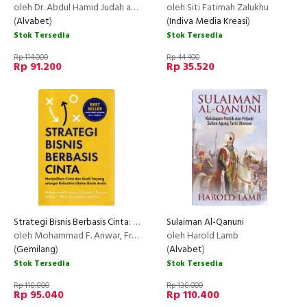
oleh Dr. Abdul Hamid Judah as-Sahhar
oleh Siti Fatimah Zalukhu
(
Alvabet
)
(
Indiva Media Kreasi
)
Stok Tersedia
Stok Tersedia
Rp 114.000
Rp 44.400
Rp 91.200
Rp 35.520
Strategi Bisnis Berbasis Cinta: Menjadikan Cinta Dan Kasih
Sulaiman Al-Qanuni
oleh Mohammad F. Anwar, Frank E. Danna, Jeffrey F. Ma, Christopher J. Pitr
oleh Harold Lamb
(
Gemilang
)
(
Alvabet
)
Stok Tersedia
Stok Tersedia
Rp 118.800
Rp 138.000
Rp 95.040
Rp 110.400