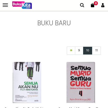
0
BUKU BARU
9
10
11