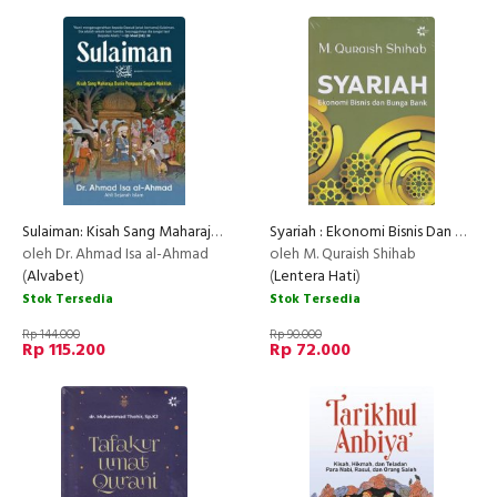
Sulaiman: Kisah Sang Maharaja Dunia Penguasa Segala Makhluk
Syariah : Ekonomi Bisnis Dan Bunga Bank
oleh Dr. Ahmad Isa al-Ahmad
oleh M. Quraish Shihab
(
Alvabet
)
(
Lentera Hati
)
Stok Tersedia
Stok Tersedia
Rp 144.000
Rp 90.000
Rp 115.200
Rp 72.000