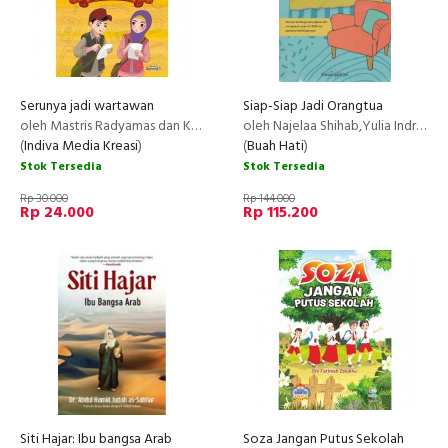
Serunya jadi wartawan
Siap-Siap Jadi Orangtua
oleh Mastris Radyamas dan Kabun Triyatno
oleh Najelaa Shihab,Yulia Indriati,Dan Relawan Rangkul Keluarga Kita
(
Indiva Media Kreasi
)
(
Buah Hati
)
Stok Tersedia
Stok Tersedia
Rp 30.000
Rp 144.000
Rp 24.000
Rp 115.200
Siti Hajar: Ibu bangsa Arab
Soza Jangan Putus Sekolah