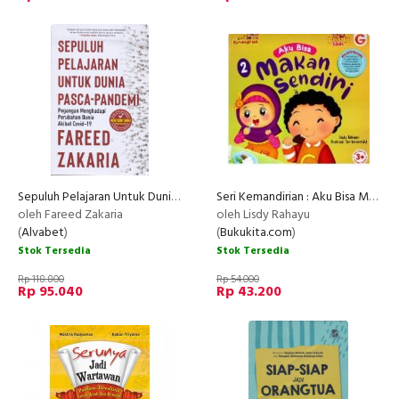
Sepuluh Pelajaran Untuk Dunia Pasca-Pandemi
Seri Kemandirian : Aku Bisa Makan Sendiri BK
oleh Fareed Zakaria
oleh Lisdy Rahayu
(
Alvabet
)
(
Bukukita.com
)
Stok Tersedia
Stok Tersedia
Rp 118.800
Rp 54.000
Rp 95.040
Rp 43.200