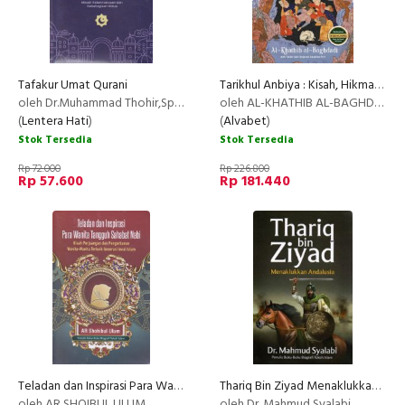
Tafakur Umat Qurani
Tarikhul Anbiya : Kisah, Hikmah, Dan Teladan Para Nabi, Rasul
oleh Dr.Muhammad Thohir,Sp.kj
oleh AL-KHATHIB AL-BAGHDADI
(
Lentera Hati
)
(
Alvabet
)
Stok Tersedia
Stok Tersedia
Rp 72.000
Rp 226.800
Rp 57.600
Rp 181.440
Teladan dan Inspirasi Para Wanita Tangguh Sahabat Nabi
Thariq Bin Ziyad Menaklukkan Andalusia
oleh AR SHOIBUL ULUM
oleh Dr. Mahmud Syalabi