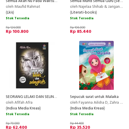
Semua Akan Nu Pada Waktunya : Catatan Ringan tentang NU dan Tradisi-Tradisinya
Semua Murid Semua Guru (Seri 4) Edukasi di masa pandemi
oleh Maufid Rahmat
oleh Najelaa Shihab & Jarigan smsg
(
Lkis
)
(
Literati-books
)
Stok Tersedia
Stok Tersedia
Rp 126.000
Rp 106.800
Rp 100.800
Rp 85.440
SEORANG LELAKI DAN SELINGKUH
Sepucuk surat untuk Malaika
oleh Afifah Afra
oleh Fayanna Ailisha D, Zahra Roidah A.H, dkk
(
Indiva Media Kreasi
)
(
Indiva Media Kreasi
)
Stok Tersedia
Stok Tersedia
Rp 78.000
Rp 44.400
Rp 62.400
Rp 35.520