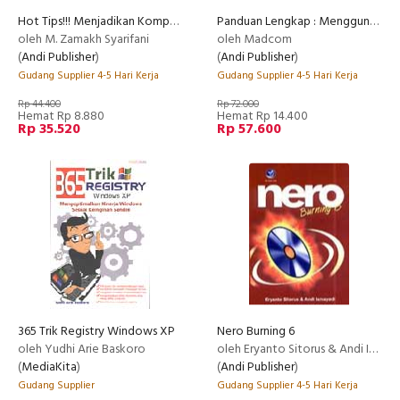
Hot Tips!!! Menjadikan Komputer Anda Lebih Istimewa
Panduan Lengkap : Menggunakan Nero 8
oleh M. Zamakh Syarifani
oleh Madcom
(
Andi Publisher
)
(
Andi Publisher
)
Gudang Supplier 4-5 Hari Kerja
Gudang Supplier 4-5 Hari Kerja
Rp 44.400
Rp 72.000
Hemat Rp 8.880
Hemat Rp 14.400
Rp 35.520
Rp 57.600
365 Trik Registry Windows XP
Nero Burning 6
oleh Yudhi Arie Baskoro
oleh Eryanto Sitorus & Andi Ismayadi
(
MediaKita
)
(
Andi Publisher
)
Gudang Supplier
Gudang Supplier 4-5 Hari Kerja