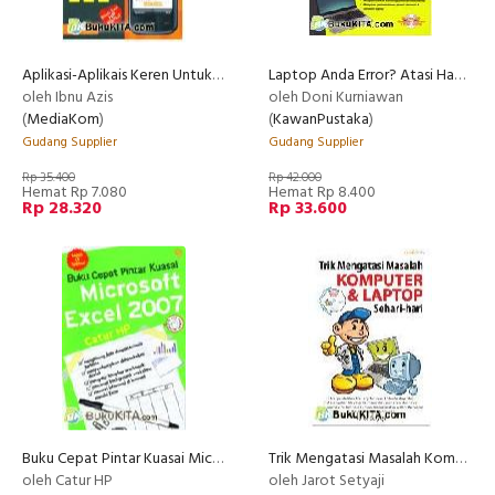
Aplikasi-Aplikais Keren Untuk HP
Laptop Anda Error? Atasi Hanya dalam Waktu 5 Menit
oleh Ibnu Azis
oleh Doni Kurniawan
(
MediaKom
)
(
KawanPustaka
)
Gudang Supplier
Gudang Supplier
Rp 35.400
Rp 42.000
Hemat Rp 7.080
Hemat Rp 8.400
Rp 28.320
Rp 33.600
Buku Cepat Pintar Kuasai Microsoft Excel 2007
Trik Mengatasi Masalah Komputer & Laptop
oleh Catur HP
oleh Jarot Setyaji