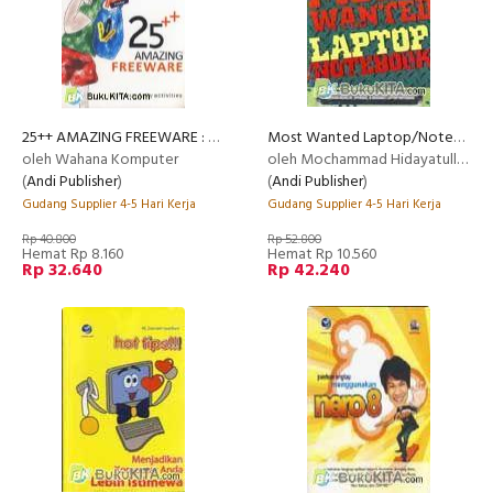
25++ AMAZING FREEWARE : FOR YOUR DAILY ACTIVITIES
Most Wanted Laptop/Notebook
oleh Wahana Komputer
oleh Mochammad Hidayatullah
(
Andi Publisher
)
(
Andi Publisher
)
Gudang Supplier 4-5 Hari Kerja
Gudang Supplier 4-5 Hari Kerja
Rp 40.800
Rp 52.800
Hemat Rp 8.160
Hemat Rp 10.560
Rp 32.640
Rp 42.240