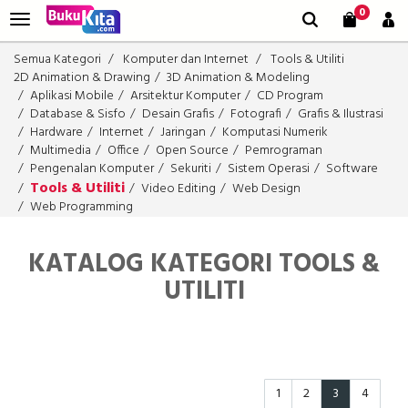
0
Semua Kategori
Komputer dan Internet
Tools & Utiliti
2D Animation & Drawing
3D Animation & Modeling
Aplikasi Mobile
Arsitektur Komputer
CD Program
Database & Sisfo
Desain Grafis
Fotografi
Grafis & Ilustrasi
Hardware
Internet
Jaringan
Komputasi Numerik
Multimedia
Office
Open Source
Pemrograman
Pengenalan Komputer
Sekuriti
Sistem Operasi
Software
Tools & Utiliti
Video Editing
Web Design
Web Programming
KATALOG KATEGORI TOOLS &
UTILITI
1
2
3
4