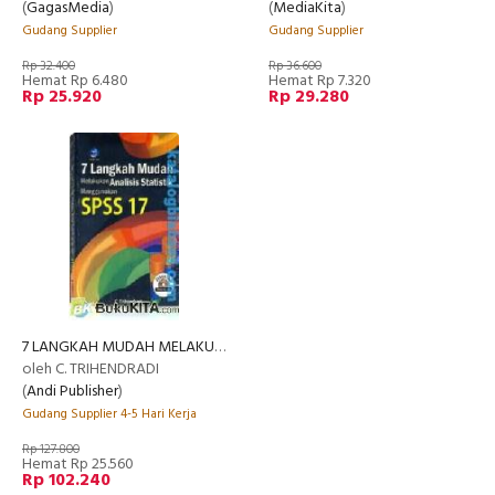
(
GagasMedia
)
(
MediaKita
)
Gudang Supplier
Gudang Supplier
Rp 32.400
Rp 36.600
Hemat Rp 6.480
Hemat Rp 7.320
Rp 25.920
Rp 29.280
7 LANGKAH MUDAH MELAKUKAN ANALISIS STATISTIK MENGGUNAKAN SPSS 17
oleh C. TRIHENDRADI
(
Andi Publisher
)
Gudang Supplier 4-5 Hari Kerja
Rp 127.800
Hemat Rp 25.560
Rp 102.240