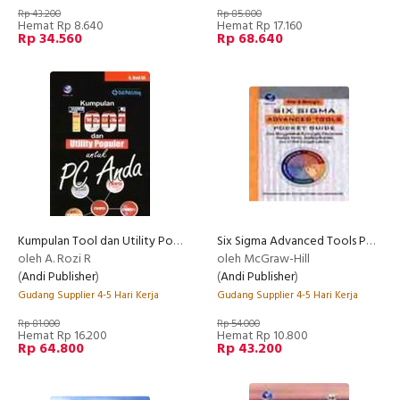
Rp 43.200
Rp 85.800
Hemat Rp 8.640
Hemat Rp 17.160
Rp 34.560
Rp 68.640
Kumpulan Tool dan Utility Populer untuk PC Anda
Six Sigma Advanced Tools Pocket Guide
oleh A. Rozi R
oleh McGraw-Hill
(
Andi Publisher
)
(
Andi Publisher
)
Gudang Supplier 4-5 Hari Kerja
Gudang Supplier 4-5 Hari Kerja
Rp 81.000
Rp 54.000
Hemat Rp 16.200
Hemat Rp 10.800
Rp 64.800
Rp 43.200