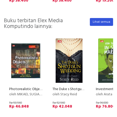
Rp 38.400
Rp 38.400
Rp 19.200
Buku terbitan Elex Media
Lihat semua
Komputindo lainnya:
Photorealistic Objects
The Duke s Shotgun Wedding - Scandalous House of Calydon #1
oleh MIKAEL SUGIANTO & SMITDEV COMMUNITY
oleh Stacy Reid
oleh Arata Yaguchi, Mic
Rp 58.560
Rp 52.560
Rp 96.000
Rp 46.848
Rp 42.048
Rp 76.800