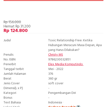
Rp 156.000
Hemat Rp 31.200
Rp 124.800
Judul
Toxic Relationship Free: Ketika
Hubungan Meracuni Masa Depan, Apa
yang Harus Dilakukan?
Penulis
Christy MS
No. ISBN
9786230032851
Penerbit
Elex Media Komputindo
Tanggal terbit
Mei - 2022
Jumlah Halaman
376
Berat
360 gr
Jenis Cover
soft cover
Dimensi(L x P)
-
Kategori
Pengembangan Diri
Bonus
-
Text Bahasa
Indonesia ·