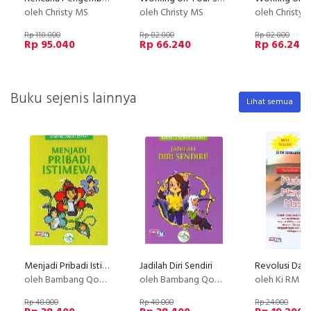
oleh Christy MS
oleh Christy MS
oleh Christy 
Rp 118.800
Rp 82.800
Rp 82.800
Rp 95.040
Rp 66.240
Rp 66.240
Buku sejenis lainnya
Lihat semua
Menjadi Pribadi Istimewa
Jadilah Diri Sendiri
oleh Bambang Qomruzzman
oleh Bambang Qomruzzman
oleh Ki RM Ismunandar C. 
Rp 48.000
Rp 48.000
Rp 24.000