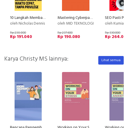
10 Langkah Membangun Perusahaan Ekspor!
Mastering Cyberpanel
oleh Nicholas Dennis
oleh MID TEKNOLOGI
oleh Kurniawanto
Rp 238.800
Rp 237.600
Rp 330.000
Rp 191.040
Rp 190.080
Rp 264.00
Karya Christy MS lainnya:
Lihat semua
Rencana Pengembangan Diri
Working on Your Stress